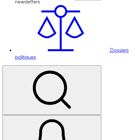
newsletters
Dossiers
politiques