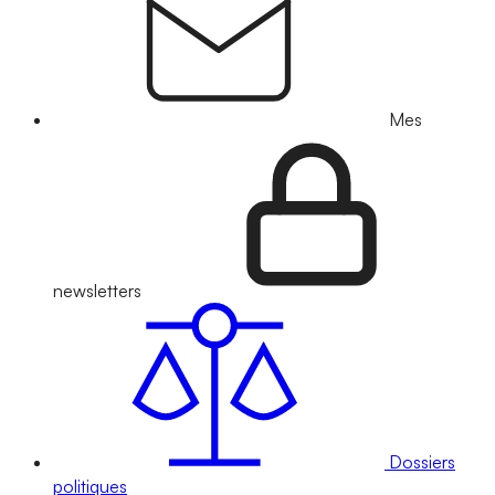
Mes
newsletters
Dossiers
politiques