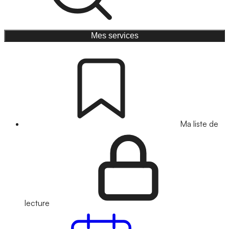
Mes services
Ma liste de
lecture