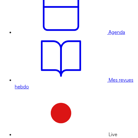
Agenda
Mes revues
hebdo
Live