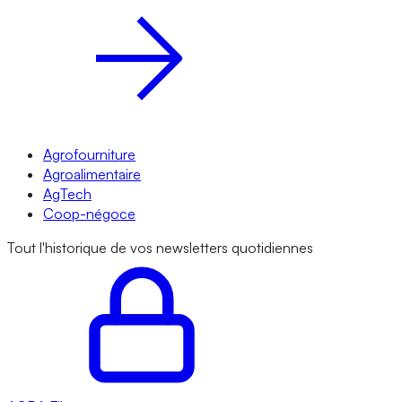
Agrofourniture
Agroalimentaire
AgTech
Coop-négoce
Tout l'historique de vos newsletters quotidiennes