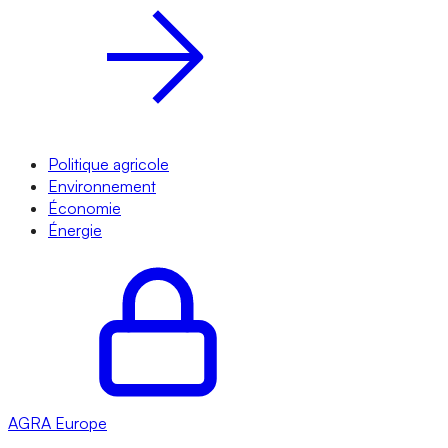
Politique agricole
Environnement
Économie
Énergie
AGRA
Europe