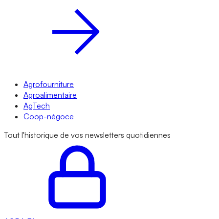
Agrofourniture
Agroalimentaire
AgTech
Coop-négoce
Tout l'historique de vos newsletters quotidiennes