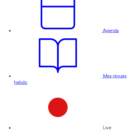
Agenda
Mes revues
hebdo
Live