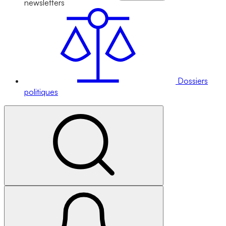
newsletters
Dossiers
politiques