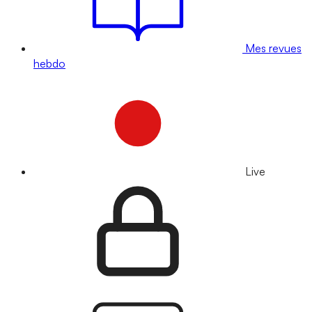
Mes revues
hebdo
Live