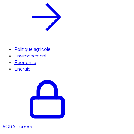
Politique agricole
Environnement
Économie
Énergie
AGRA
Europe