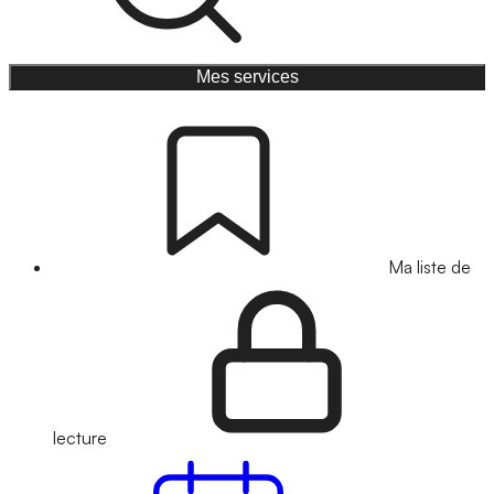
Mes services
Ma liste de
lecture