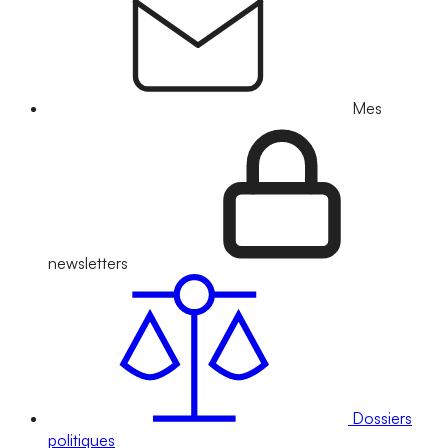
Mes
newsletters
Dossiers
politiques