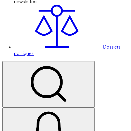
newsletters
Dossiers
politiques