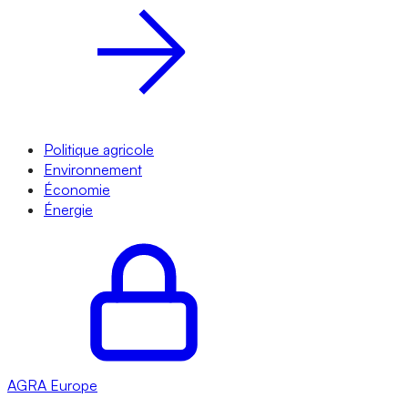
Politique agricole
Environnement
Économie
Énergie
AGRA
Europe