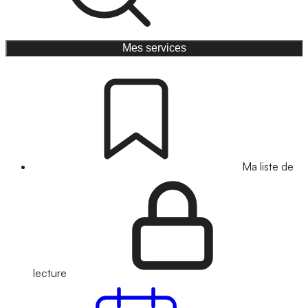
Mes services
Ma liste de
lecture