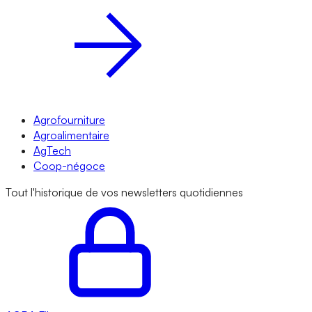
Agrofourniture
Agroalimentaire
AgTech
Coop-négoce
Tout l'historique de vos newsletters quotidiennes