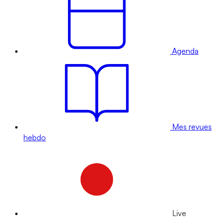
Agenda
Mes revues
hebdo
Live