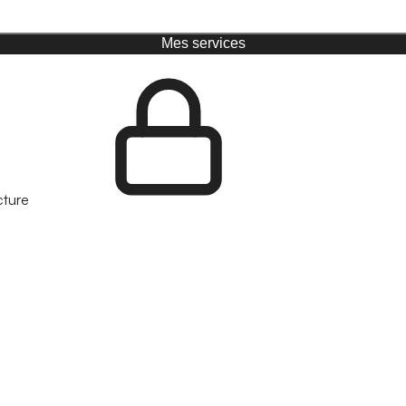
Mes services
cture