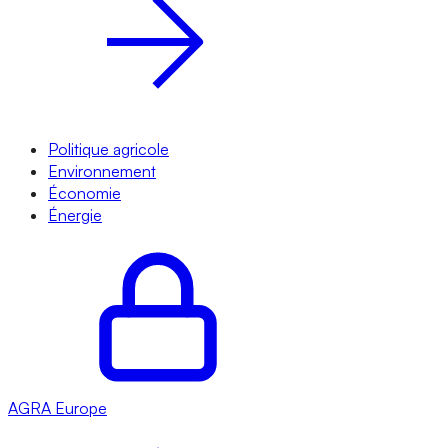
Politique agricole
Environnement
Économie
Énergie
AGRA
Europe