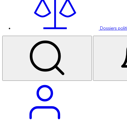
Dossiers poli