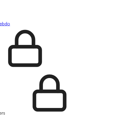
hebdo
ers