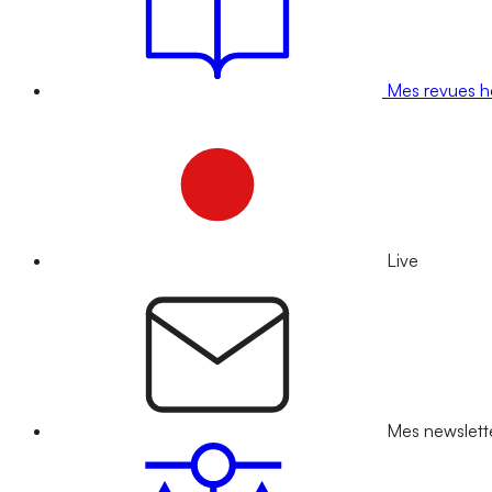
Mes revues 
Live
Mes newslett