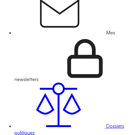
Mes
newsletters
Dossiers
politiques