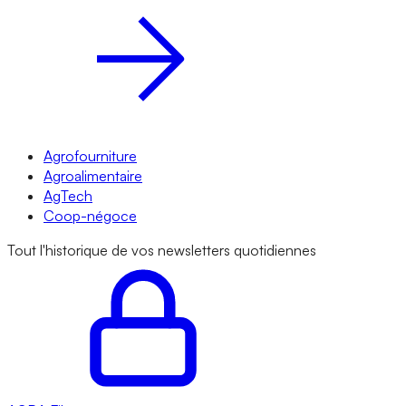
Agrofourniture
Agroalimentaire
AgTech
Coop-négoce
Tout l'historique de vos newsletters quotidiennes