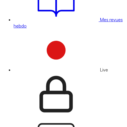
Mes revues
hebdo
Live