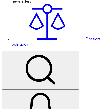
newsletters
Dossiers
politiques