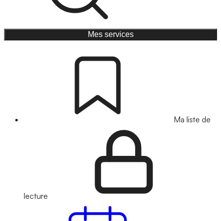
Mes services
Ma liste de
lecture