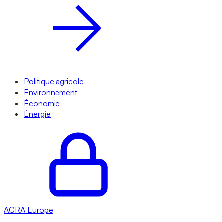
Politique agricole
Environnement
Économie
Énergie
AGRA
Europe