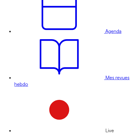
Agenda
Mes revues
hebdo
Live