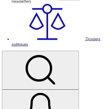
newsletters
Dossiers
politiques