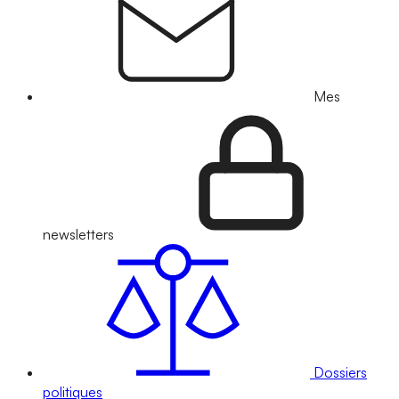
Mes
newsletters
Dossiers
politiques