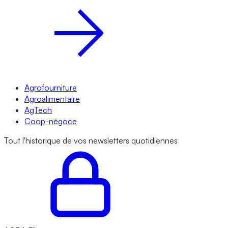
Agrofourniture
Agroalimentaire
AgTech
Coop-négoce
Tout l'historique de vos newsletters quotidiennes