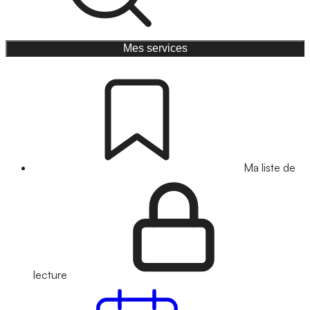
Mes services
Ma liste de
lecture