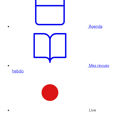
Agenda
Mes revues
hebdo
Live