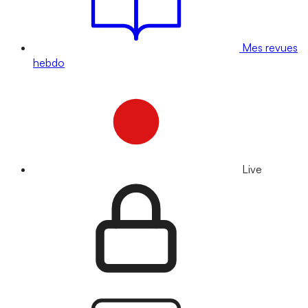
Mes revues
hebdo
Live