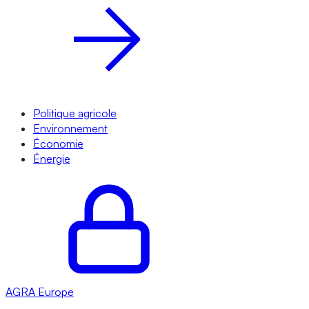
Politique agricole
Environnement
Économie
Énergie
AGRA
Europe