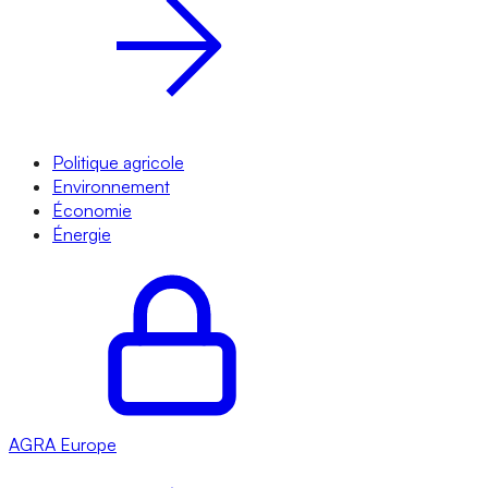
Politique agricole
Environnement
Économie
Énergie
AGRA
Europe