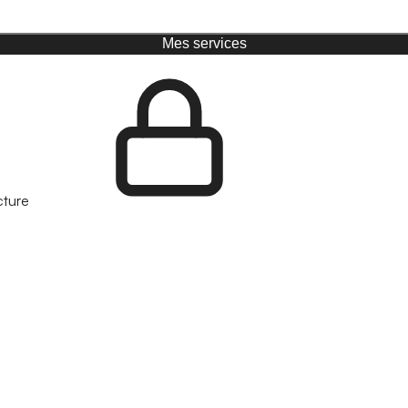
Mes services
cture