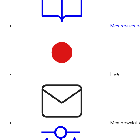
Mes revues 
Live
Mes newslett