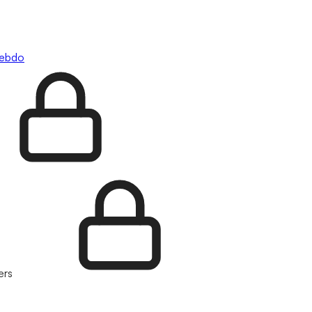
hebdo
ers