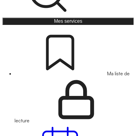
Mes services
Ma liste de
lecture