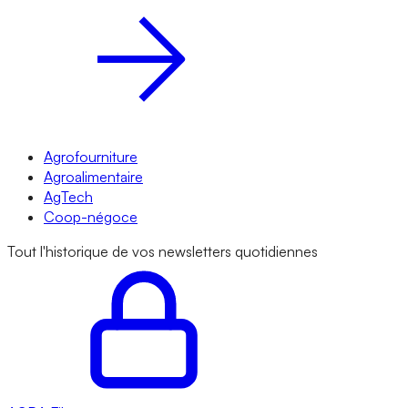
Agrofourniture
Agroalimentaire
AgTech
Coop-négoce
Tout l'historique de vos newsletters quotidiennes