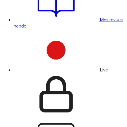
Mes revues
hebdo
Live