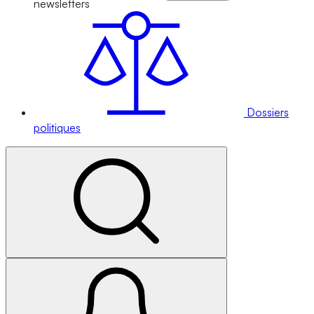
newsletters
Dossiers
politiques