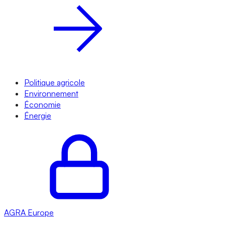
Politique agricole
Environnement
Économie
Énergie
AGRA
Europe