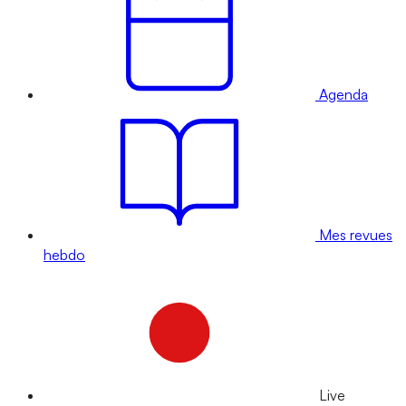
Agenda
Mes revues
hebdo
Live