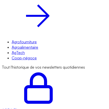
Agrofourniture
Agroalimentaire
AgTech
Coop-négoce
Tout l'historique de vos newsletters quotidiennes