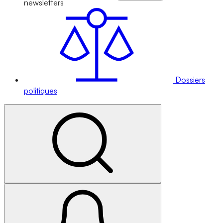
newsletters
Dossiers
politiques