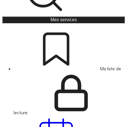
Mes services
Ma liste de
lecture