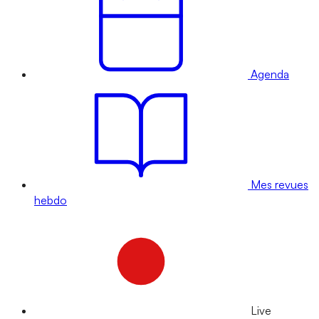
Agenda
Mes revues
hebdo
Live