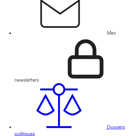
Mes
newsletters
Dossiers
politiques