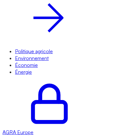
Politique agricole
Environnement
Économie
Énergie
AGRA
Europe