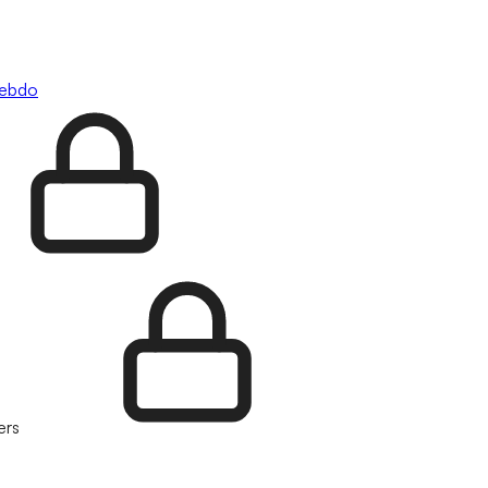
hebdo
ers