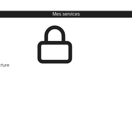
Mes services
cture