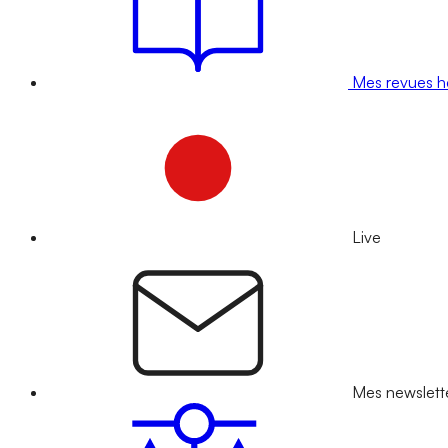
Mes revues 
Live
Mes newslett