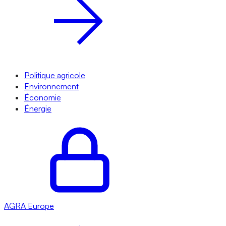
Politique agricole
Environnement
Économie
Énergie
AGRA
Europe