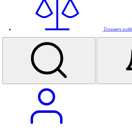
Dossiers poli