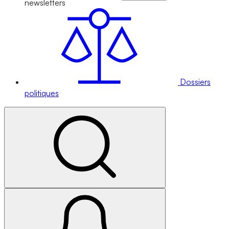
newsletters
Dossiers
politiques