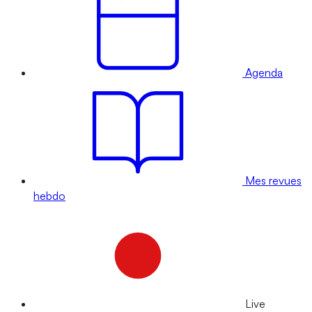
Agenda
Mes revues
hebdo
Live