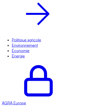
Politique agricole
Environnement
Économie
Énergie
AGRA
Europe