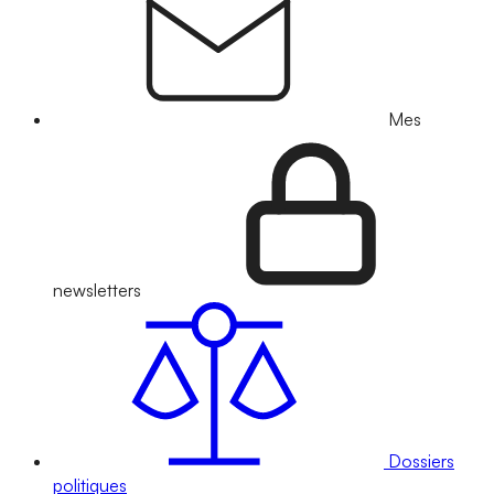
Mes
newsletters
Dossiers
politiques