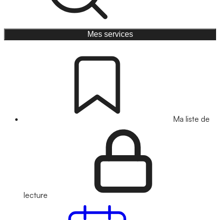
Mes services
Ma liste de
lecture