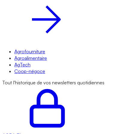
Agrofourniture
Agroalimentaire
AgTech
Coop-négoce
Tout l'historique de vos newsletters quotidiennes