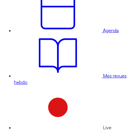
Agenda
Mes revues
hebdo
Live