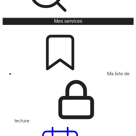
Mes services
Ma liste de
lecture