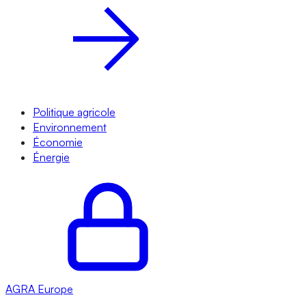
Politique agricole
Environnement
Économie
Énergie
AGRA
Europe