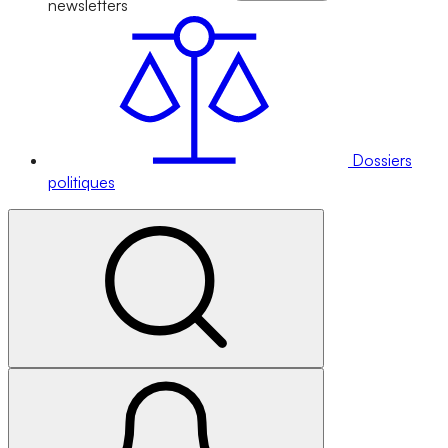
newsletters
Dossiers
politiques