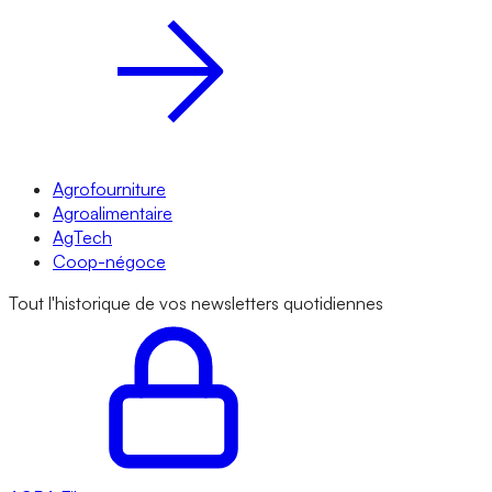
Agrofourniture
Agroalimentaire
AgTech
Coop-négoce
Tout l'historique de vos newsletters quotidiennes