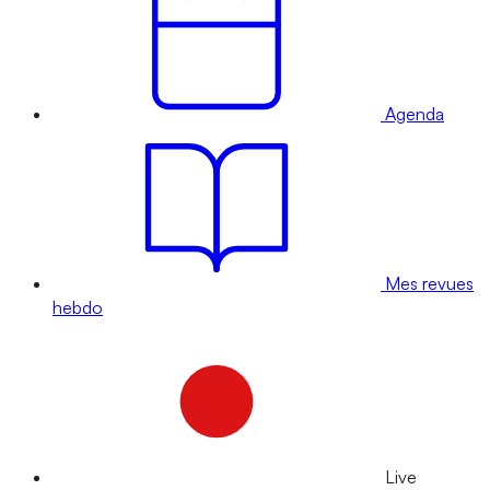
Agenda
Mes revues
hebdo
Live