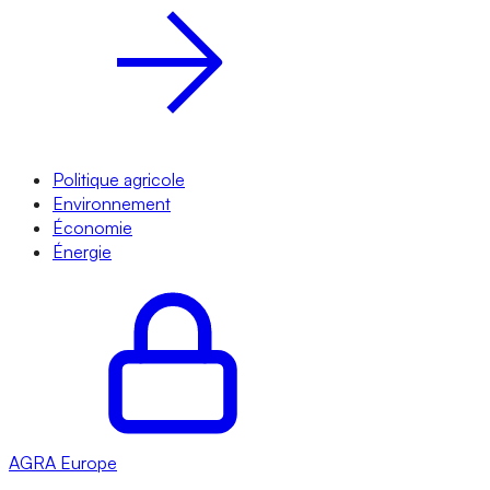
Politique agricole
Environnement
Économie
Énergie
AGRA
Europe