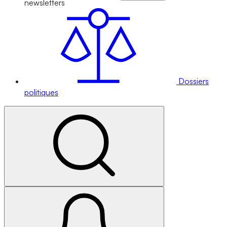
newsletters
Dossiers
politiques