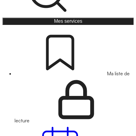
Mes services
Ma liste de
lecture