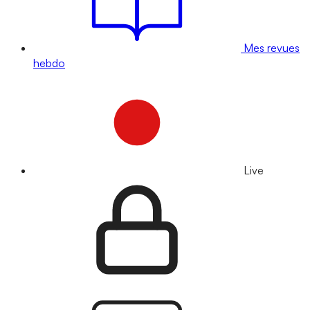
Mes revues
hebdo
Live