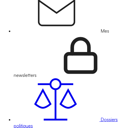
Mes
newsletters
Dossiers
politiques