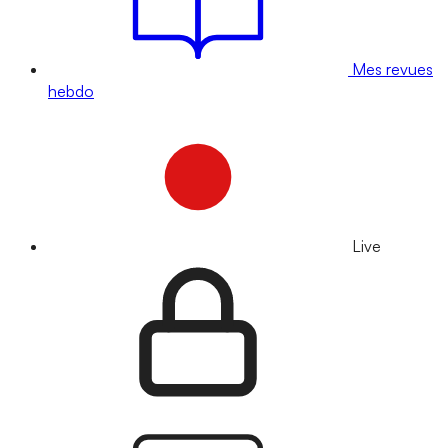
Mes revues
hebdo
Live