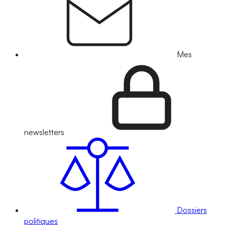
Mes
newsletters
Dossiers
politiques