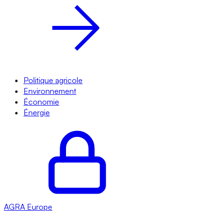
Politique agricole
Environnement
Économie
Énergie
AGRA
Europe