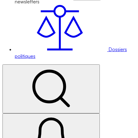
newsletters
Dossiers
politiques