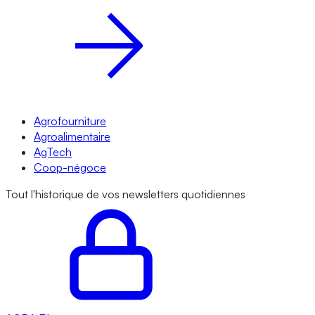
Agrofourniture
Agroalimentaire
AgTech
Coop-négoce
Tout l'historique de vos newsletters quotidiennes