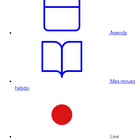
Agenda
Mes revues
hebdo
Live