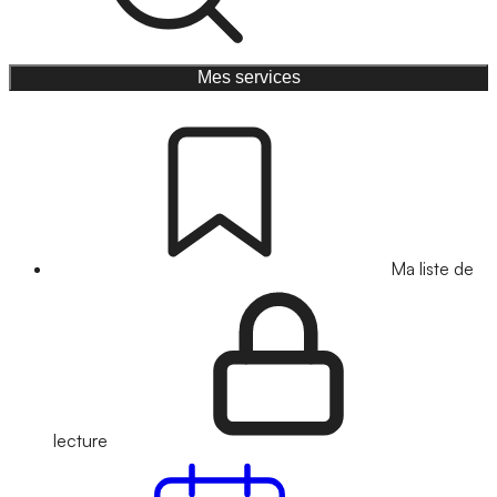
Mes services
Ma liste de
lecture