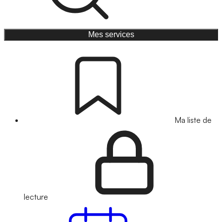
Mes services
Ma liste de
lecture