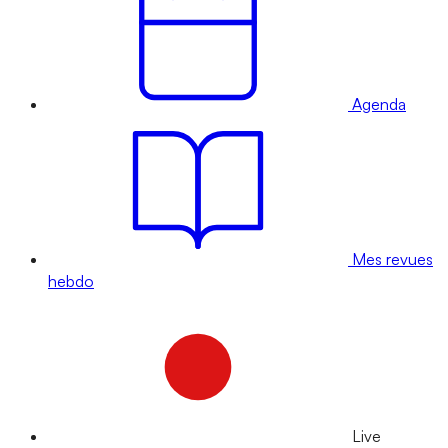
Agenda
Mes revues
hebdo
Live