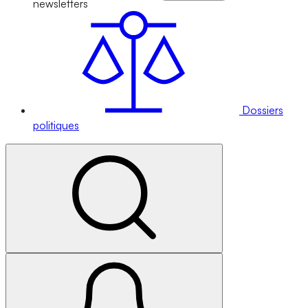
newsletters
Dossiers
politiques