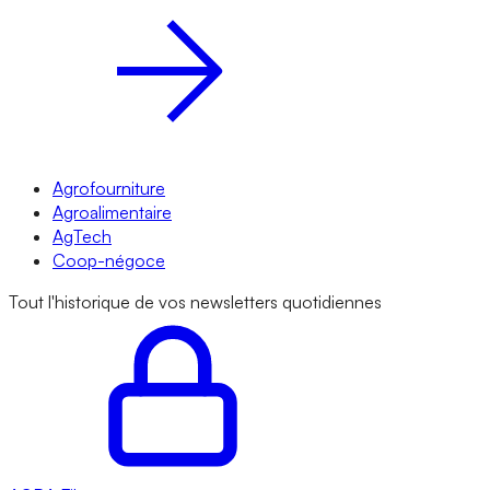
Agrofourniture
Agroalimentaire
AgTech
Coop-négoce
Tout l'historique de vos newsletters quotidiennes