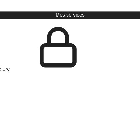
Mes services
cture