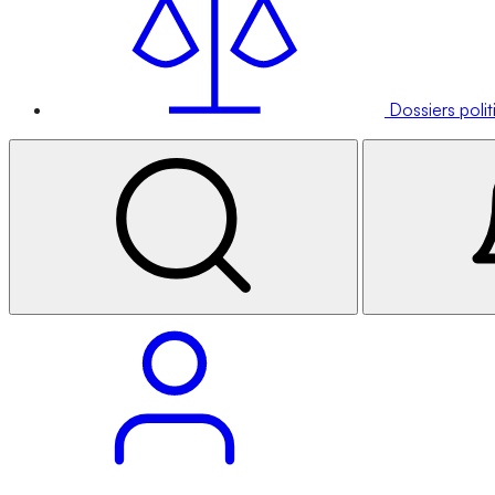
Dossiers poli