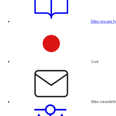
Mes revues 
Live
Mes newslett