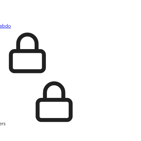
hebdo
ers