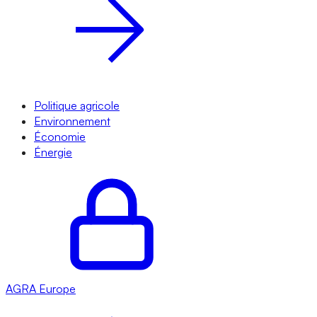
Politique agricole
Environnement
Économie
Énergie
AGRA
Europe