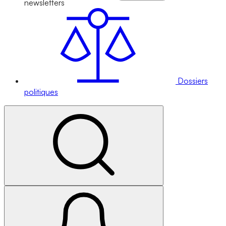
newsletters
Dossiers
politiques