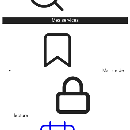
Mes services
Ma liste de
lecture