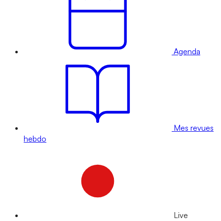
Agenda
Mes revues
hebdo
Live