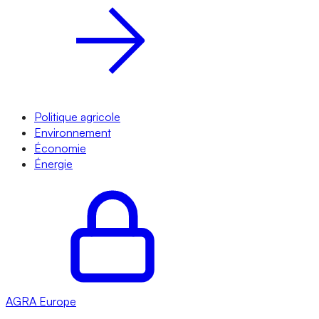
Politique agricole
Environnement
Économie
Énergie
AGRA
Europe