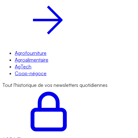
Agrofourniture
Agroalimentaire
AgTech
Coop-négoce
Tout l'historique de vos newsletters quotidiennes