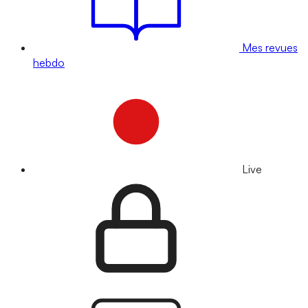
Mes revues
hebdo
Live