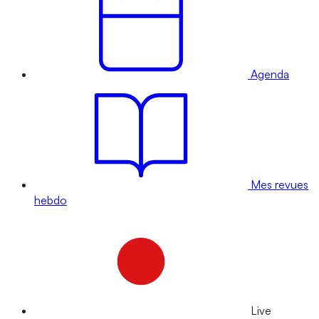
Agenda
Mes revues
hebdo
Live