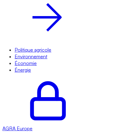
Politique agricole
Environnement
Économie
Énergie
AGRA
Europe