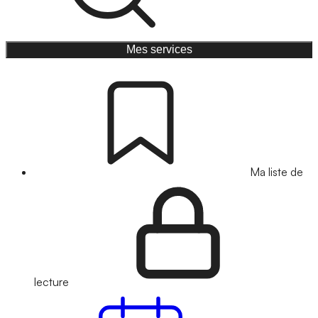
Mes services
Ma liste de
lecture