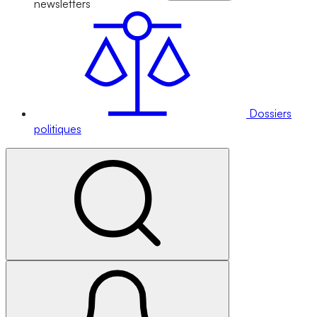
newsletters
Dossiers
politiques