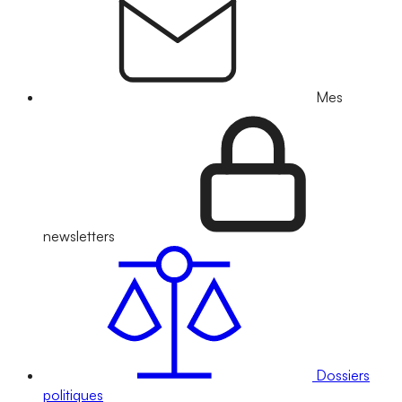
Mes
newsletters
Dossiers
politiques