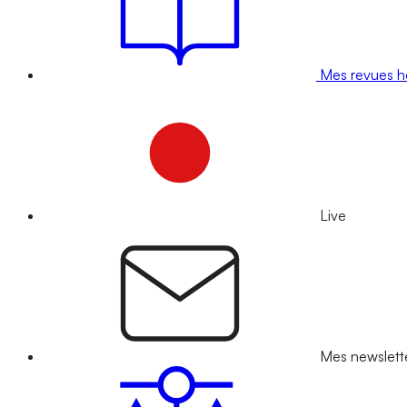
Mes revues 
Live
Mes newslett