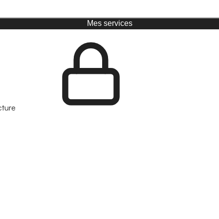
Mes services
cture