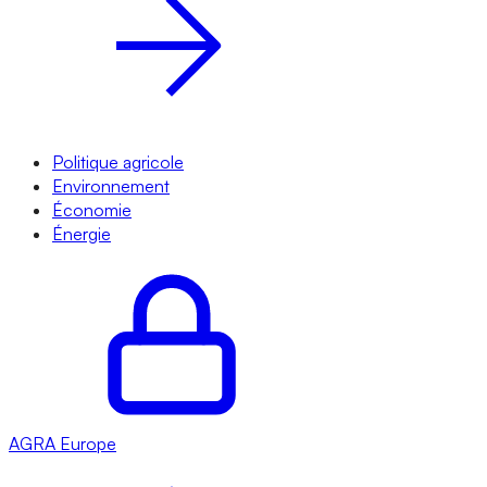
Politique agricole
Environnement
Économie
Énergie
AGRA
Europe