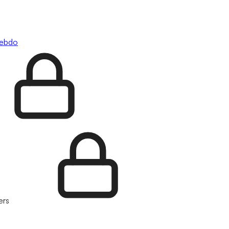
hebdo
ers