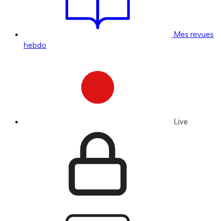
Mes revues
hebdo
Live