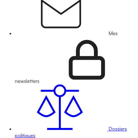
Mes
newsletters
Dossiers
politiques