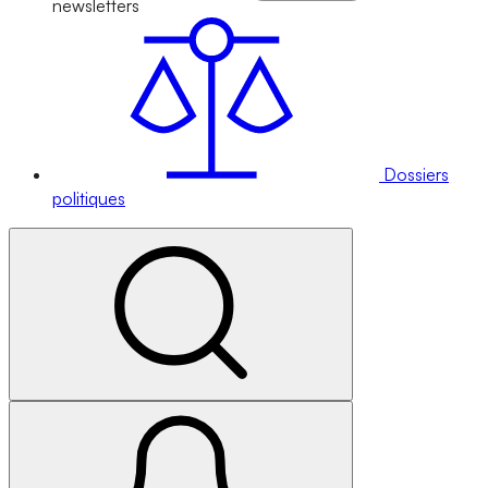
newsletters
Dossiers
politiques