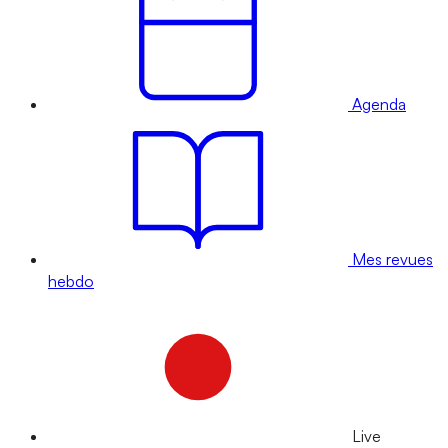
Agenda
Mes revues
hebdo
Live