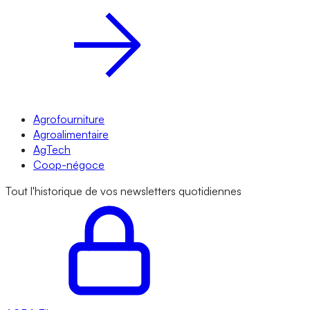
Agrofourniture
Agroalimentaire
AgTech
Coop-négoce
Tout l'historique de vos newsletters quotidiennes