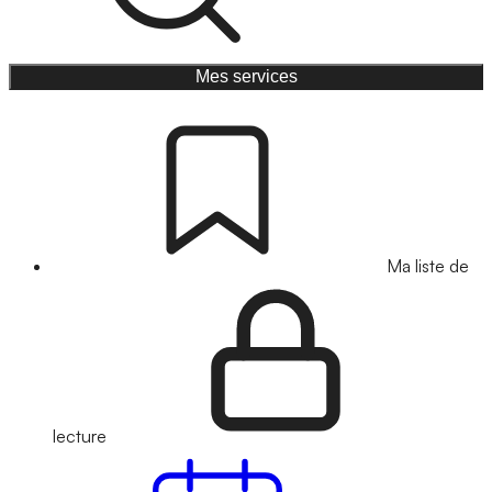
Mes services
Ma liste de
lecture