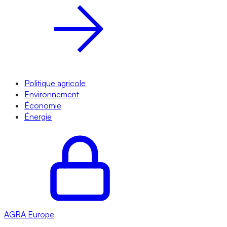
Politique agricole
Environnement
Économie
Énergie
AGRA
Europe