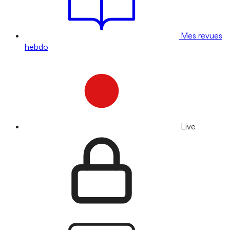
Mes revues
hebdo
Live