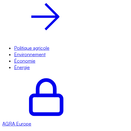
Politique agricole
Environnement
Économie
Énergie
AGRA
Europe