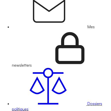
Mes
newsletters
Dossiers
politiques