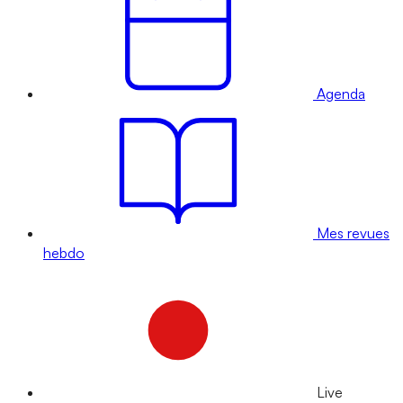
Agenda
Mes revues
hebdo
Live