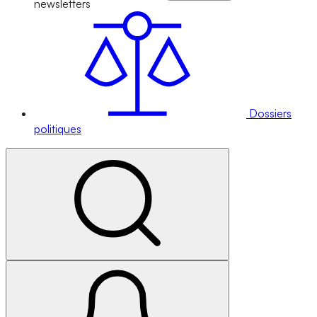
newsletters
Dossiers
politiques