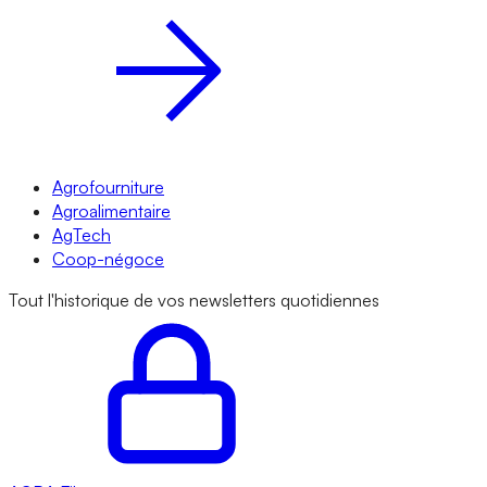
Agrofourniture
Agroalimentaire
AgTech
Coop-négoce
Tout l'historique de vos newsletters quotidiennes