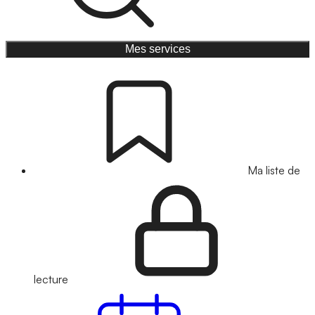
Mes services
Ma liste de
lecture