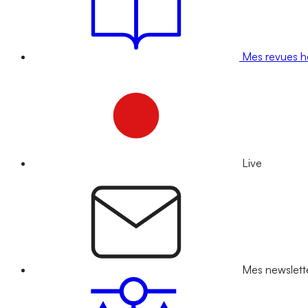
Mes revues 
Live
Mes newslett