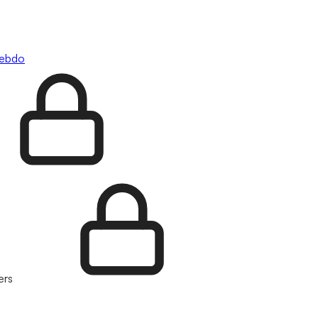
hebdo
ers