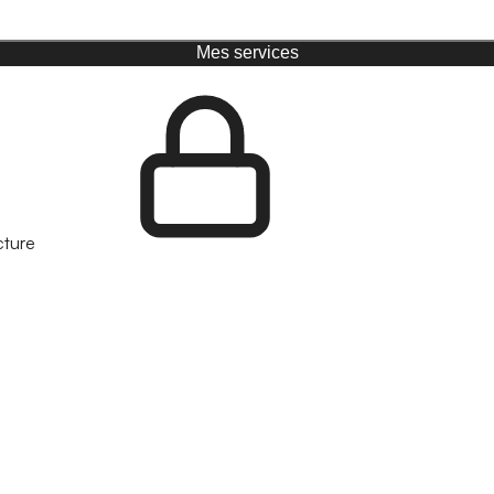
Mes services
cture