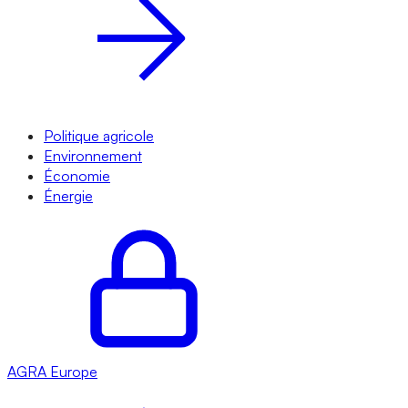
Politique agricole
Environnement
Économie
Énergie
AGRA
Europe