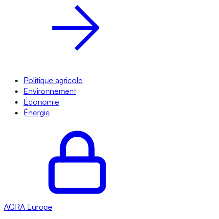
Politique agricole
Environnement
Économie
Énergie
AGRA
Europe