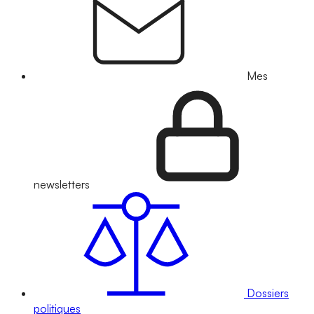
Mes
newsletters
Dossiers
politiques