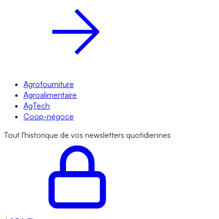
Agrofourniture
Agroalimentaire
AgTech
Coop-négoce
Tout l'historique de vos newsletters quotidiennes