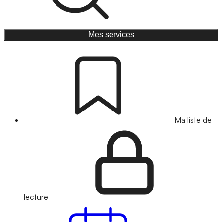
Mes services
Ma liste de
lecture