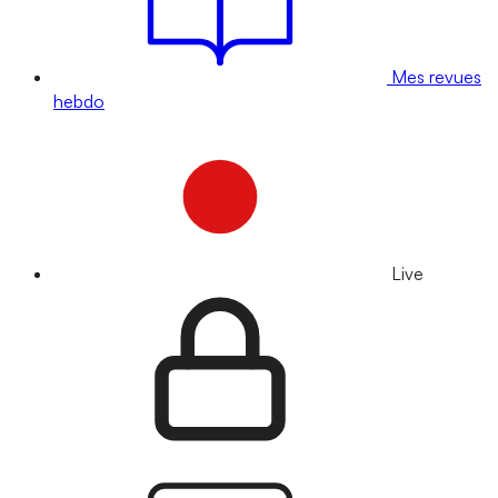
Mes revues
hebdo
Live