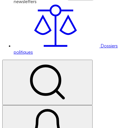
newsletters
Dossiers
politiques