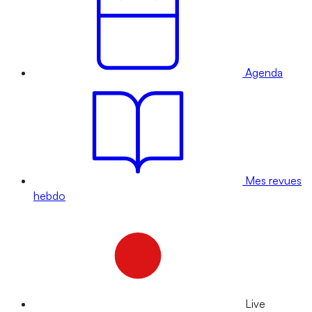
Agenda
Mes revues
hebdo
Live