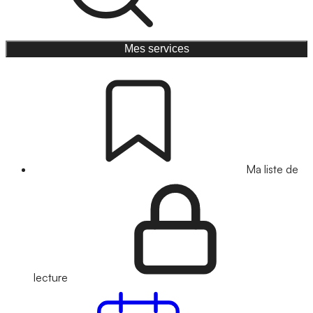
Mes services
Ma liste de
lecture