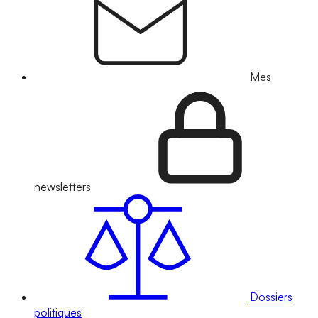
Mes
newsletters
Dossiers
politiques