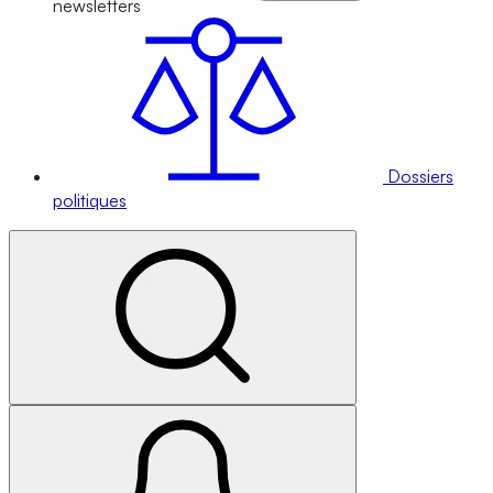
newsletters
Dossiers
politiques