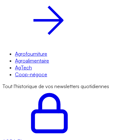
Agrofourniture
Agroalimentaire
AgTech
Coop-négoce
Tout l'historique de vos newsletters quotidiennes