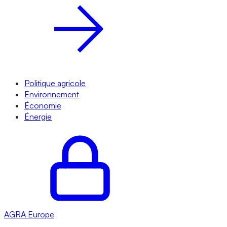
Politique agricole
Environnement
Économie
Énergie
AGRA
Europe