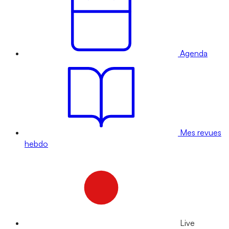
Agenda
Mes revues
hebdo
Live