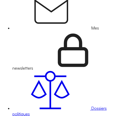
Mes
newsletters
Dossiers
politiques