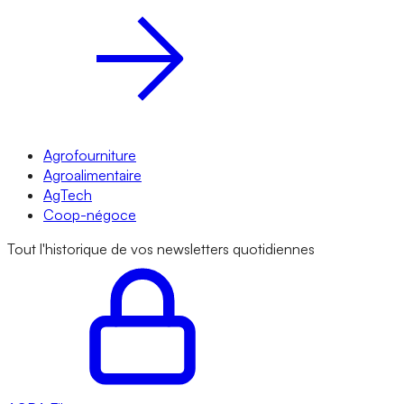
Agrofourniture
Agroalimentaire
AgTech
Coop-négoce
Tout l'historique de vos newsletters quotidiennes