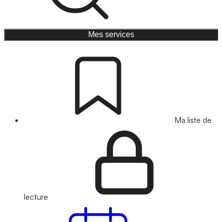
Mes services
Ma liste de
lecture