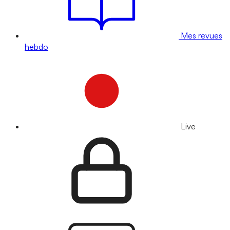
Mes revues
hebdo
Live