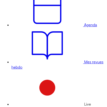
Agenda
Mes revues
hebdo
Live