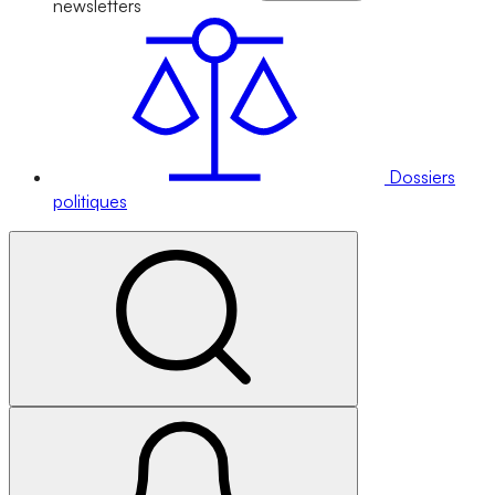
newsletters
Dossiers
politiques