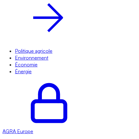
Politique agricole
Environnement
Économie
Énergie
AGRA
Europe