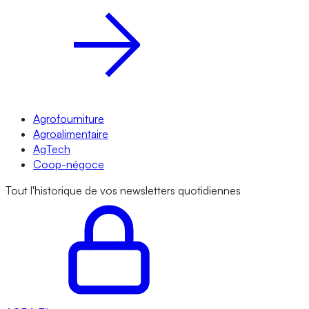
Agrofourniture
Agroalimentaire
AgTech
Coop-négoce
Tout l'historique de vos newsletters quotidiennes