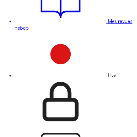
Mes revues
hebdo
Live