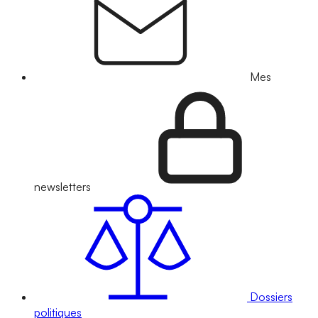
Mes
newsletters
Dossiers
politiques