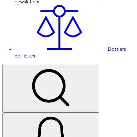
newsletters
Dossiers
politiques