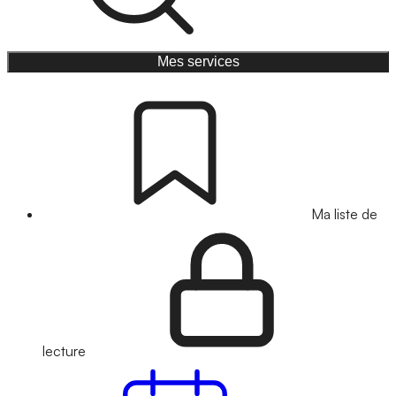
Mes services
Ma liste de
lecture