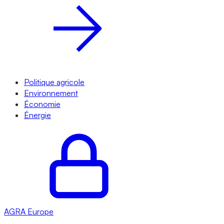
Politique agricole
Environnement
Économie
Énergie
AGRA
Europe