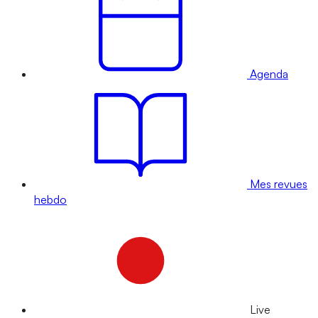
Agenda
Mes revues
hebdo
Live