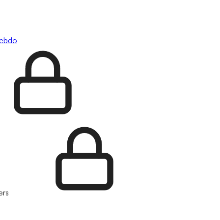
hebdo
ers