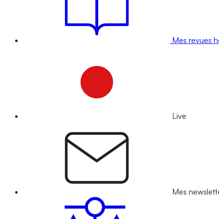
Mes revues 
Live
Mes newslett