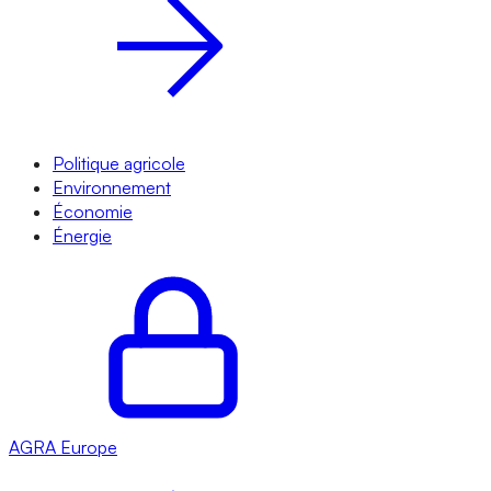
Politique agricole
Environnement
Économie
Énergie
AGRA
Europe