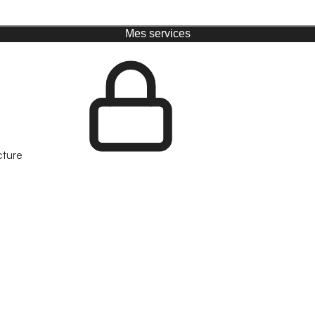
Mes services
cture