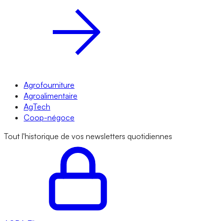
Agrofourniture
Agroalimentaire
AgTech
Coop-négoce
Tout l'historique de vos newsletters quotidiennes