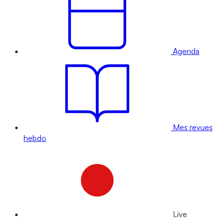
Agenda
Mes revues
hebdo
Live