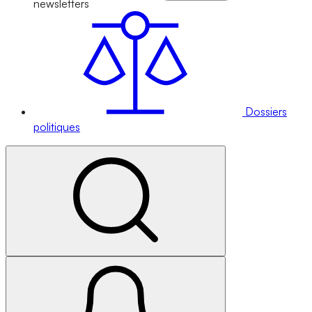
newsletters
Dossiers
politiques