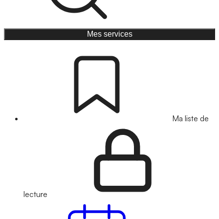
Mes services
Ma liste de
lecture