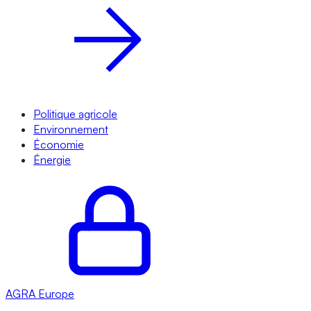
Politique agricole
Environnement
Économie
Énergie
AGRA
Europe