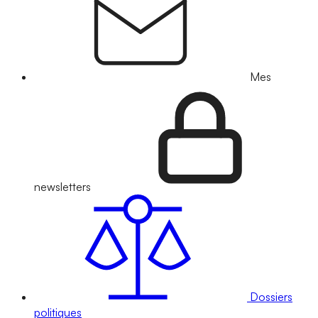
Mes
newsletters
Dossiers
politiques