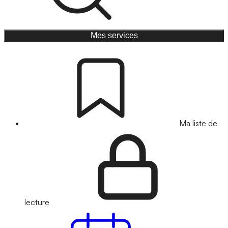
Mes services
Ma liste de
lecture