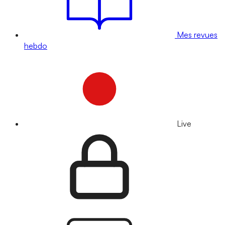
Mes revues
hebdo
Live