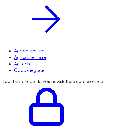
Agrofourniture
Agroalimentaire
AgTech
Coop-négoce
Tout l'historique de vos newsletters quotidiennes