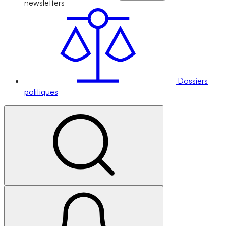
newsletters
Dossiers
politiques