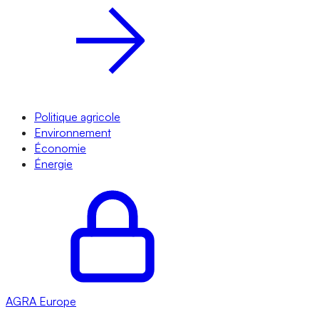
Politique agricole
Environnement
Économie
Énergie
AGRA
Europe