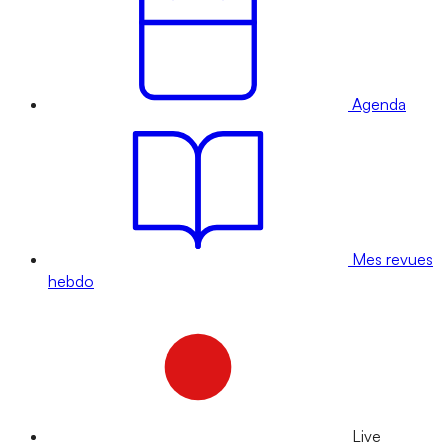
Agenda
Mes revues
hebdo
Live