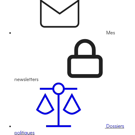
Mes
newsletters
Dossiers
politiques