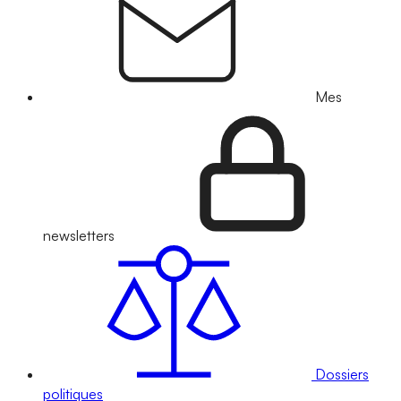
Mes
newsletters
Dossiers
politiques