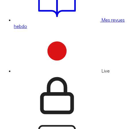
Mes revues
hebdo
Live