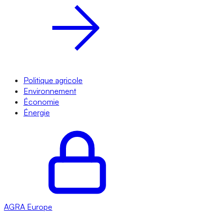
Politique agricole
Environnement
Économie
Énergie
AGRA
Europe