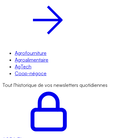
Agrofourniture
Agroalimentaire
AgTech
Coop-négoce
Tout l'historique de vos newsletters quotidiennes