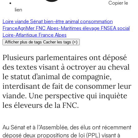
Copier le
lien
Loire
viande
Sénat
bien-être animal
consommation
FranceAgriMer
FNC
Alpes-Maritimes
élevage
FNSEA
social
Loire-Atlantique
France
Alpes
Afficher plus de tags
Cacher les tags
(
+
)
Plusieurs parlementaires ont déposé
des textes visant à octroyer au cheval
le statut d’animal de compagnie,
interdisant de fait de consommer leur
viande. Une perspective qui inquiète
les éleveurs de la FNC.
Au Sénat et à l’Assemblée, des élus ont récemment
déposé deux propositions de loi (PPL) visant à