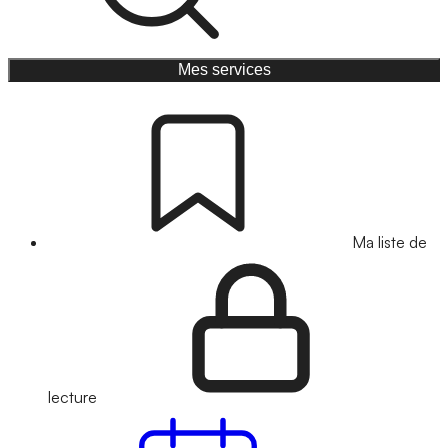
Mes services
Ma liste de
lecture