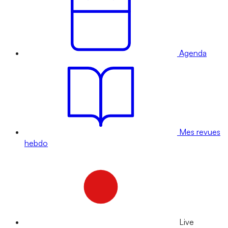
Agenda
Mes revues
hebdo
Live