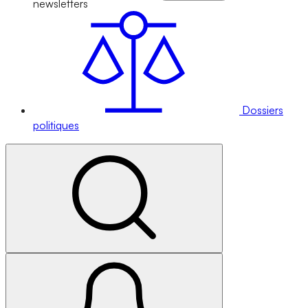
newsletters
Dossiers
politiques