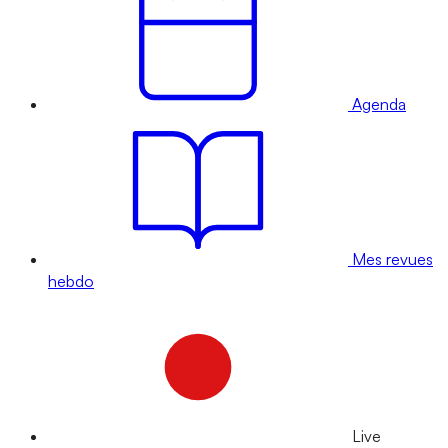
Agenda
Mes revues
hebdo
Live