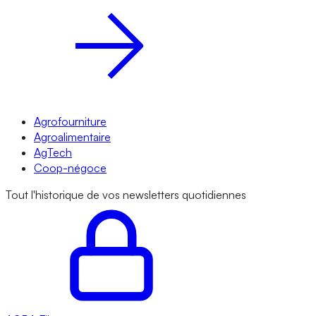
Agrofourniture
Agroalimentaire
AgTech
Coop-négoce
Tout l'historique de vos newsletters quotidiennes