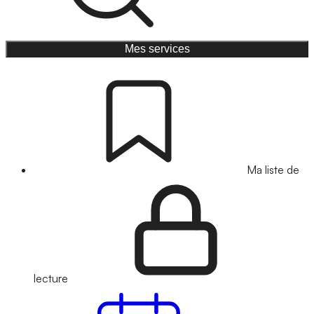
Mes services
Ma liste de
lecture