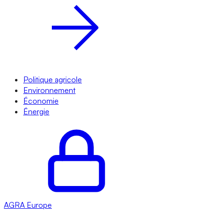
Politique agricole
Environnement
Économie
Énergie
AGRA
Europe