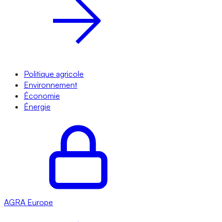
Politique agricole
Environnement
Économie
Énergie
AGRA
Europe