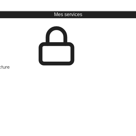
Mes services
cture