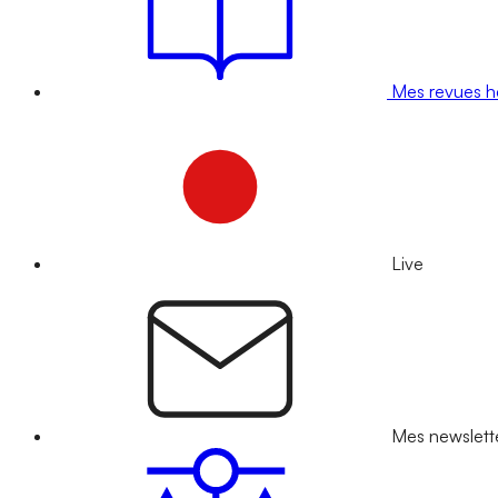
Mes revues 
Live
Mes newslett