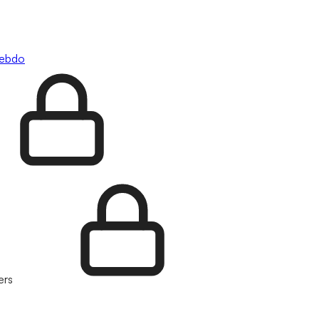
hebdo
ers