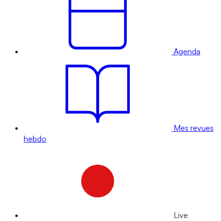
Agenda
Mes revues
hebdo
Live