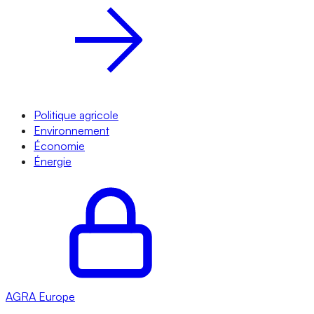
Politique agricole
Environnement
Économie
Énergie
AGRA
Europe