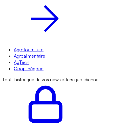
Agrofourniture
Agroalimentaire
AgTech
Coop-négoce
Tout l'historique de vos newsletters quotidiennes