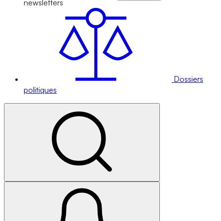
newsletters
Dossiers
politiques