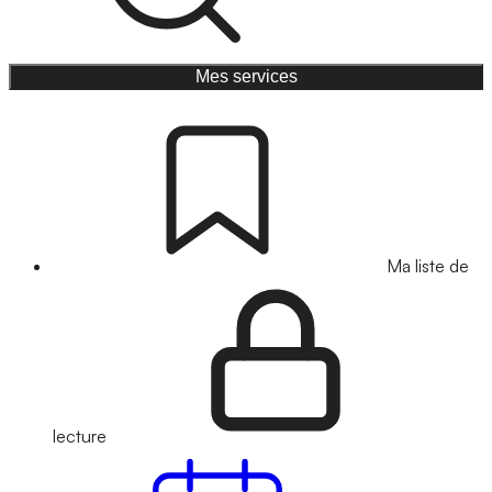
Mes services
Ma liste de
lecture