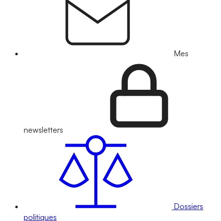
Mes
newsletters
Dossiers
politiques