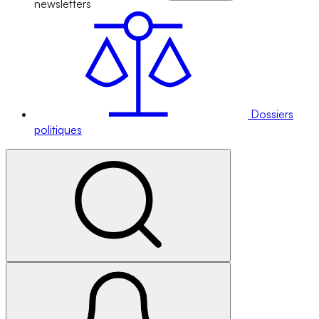
newsletters
Dossiers
politiques