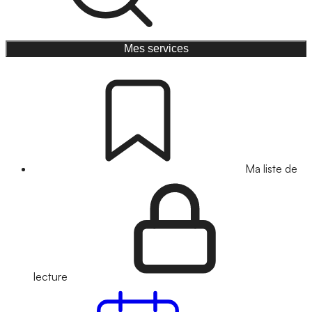
Mes services
Ma liste de
lecture