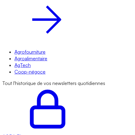
Agrofourniture
Agroalimentaire
AgTech
Coop-négoce
Tout l'historique de vos newsletters quotidiennes