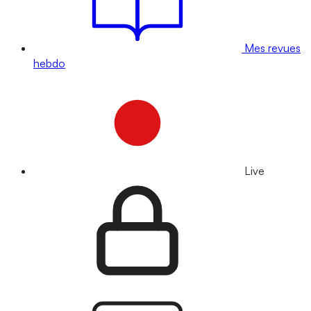
Mes revues
hebdo
Live