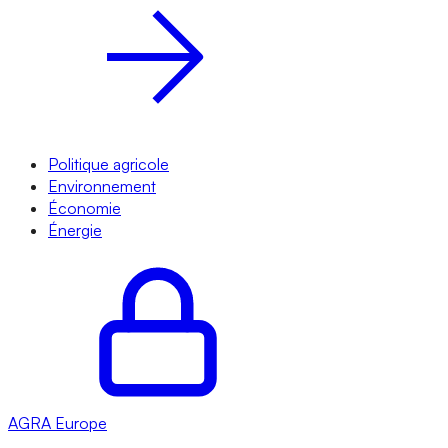
Politique agricole
Environnement
Économie
Énergie
AGRA
Europe