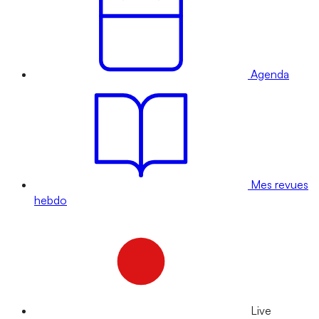
Agenda
Mes revues
hebdo
Live