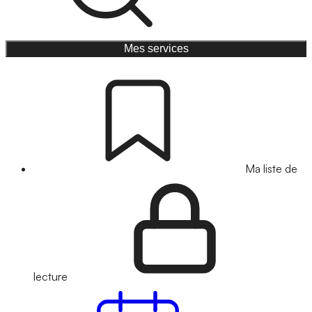
Mes services
Ma liste de
lecture