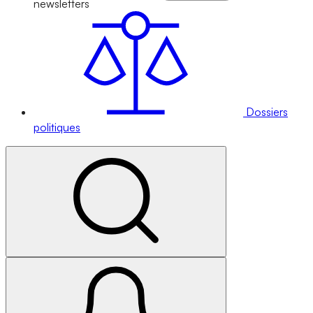
newsletters
Dossiers
politiques