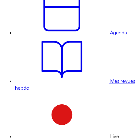
Agenda
Mes revues
hebdo
Live