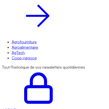
Agrofourniture
Agroalimentaire
AgTech
Coop-négoce
Tout l'historique de vos newsletters quotidiennes