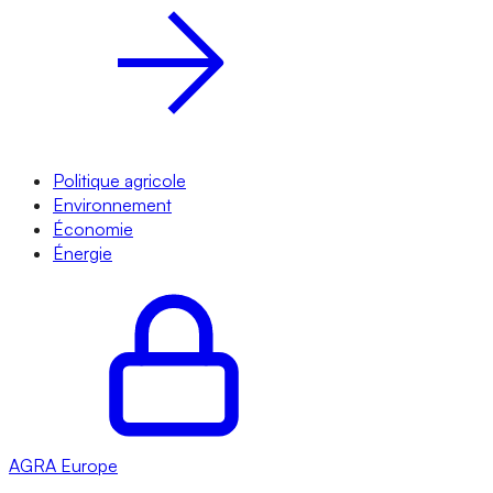
Politique agricole
Environnement
Économie
Énergie
AGRA
Europe