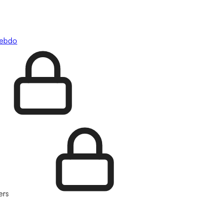
hebdo
ers