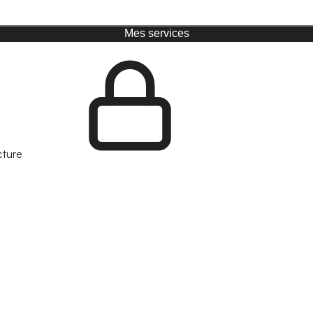
Mes services
cture