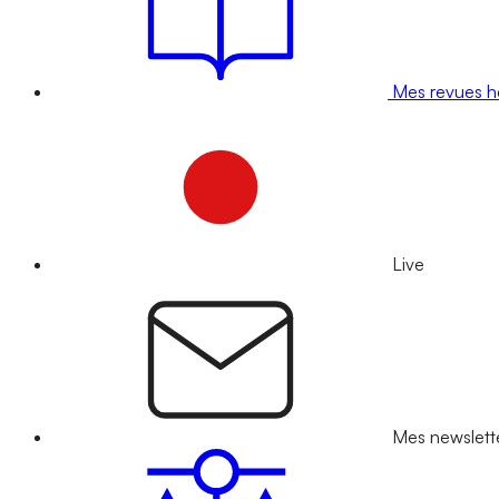
Mes revues 
Live
Mes newslett