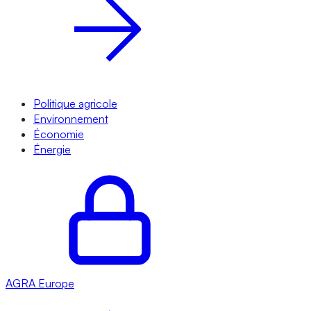
Politique agricole
Environnement
Économie
Énergie
AGRA
Europe