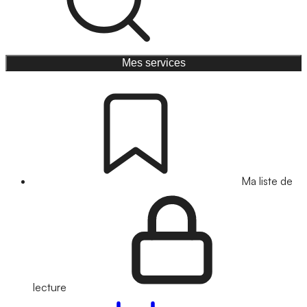
Mes services
Ma liste de
lecture