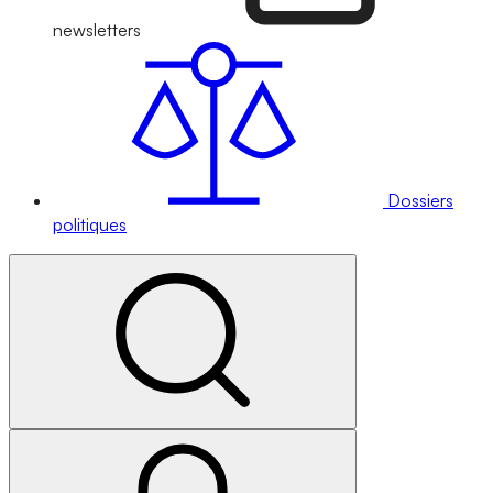
newsletters
Dossiers
politiques