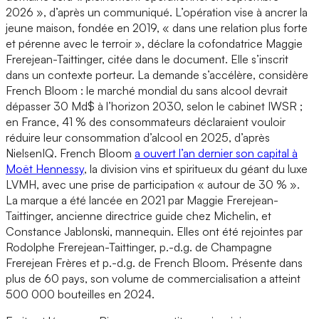
2026 », d’après un communiqué. L’opération vise à ancrer la
jeune maison, fondée en 2019, « dans une relation plus forte
et pérenne avec le terroir », déclare la cofondatrice Maggie
Frerejean-Taittinger, citée dans le document. Elle s’inscrit
dans un contexte porteur. La demande s’accélère, considère
French Bloom : le marché mondial du sans alcool devrait
dépasser 30 Md$ à l’horizon 2030, selon le cabinet IWSR ;
en France, 41 % des consommateurs déclaraient vouloir
réduire leur consommation d’alcool en 2025, d’après
NielsenIQ. French Bloom
a ouvert l’an dernier son capital à
Moët Hennessy
, la division vins et spiritueux du géant du luxe
LVMH, avec une prise de participation « autour de 30 % ».
La marque a été lancée en 2021 par Maggie Frerejean-
Taittinger, ancienne directrice guide chez Michelin, et
Constance Jablonski, mannequin. Elles ont été rejointes par
Rodolphe Frerejean-Taittinger, p.-d.g. de Champagne
Frerejean Frères et p.-d.g. de French Bloom. Présente dans
plus de 60 pays, son volume de commercialisation a atteint
500 000 bouteilles en 2024.