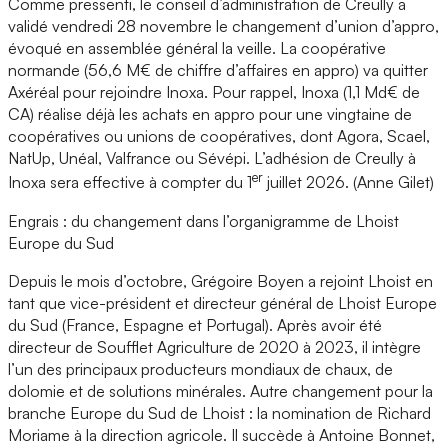
Comme pressenti, le conseil d’administration de Creully a
validé vendredi 28 novembre le changement d’union d’appro,
évoqué en assemblée général la veille. La coopérative
normande (56,6 M€ de chiffre d’affaires en appro) va quitter
Axéréal pour rejoindre Inoxa. Pour rappel, Inoxa (1,1 Md€ de
CA) réalise déjà les achats en appro pour une vingtaine de
coopératives ou unions de coopératives, dont Agora, Scael,
NatUp, Unéal, Valfrance ou Sévépi. L’adhésion de Creully à
er
Inoxa sera effective à compter du 1
juillet 2026. (Anne Gilet)
Engrais : du changement dans l’organigramme de Lhoist
Europe du Sud
Depuis le mois d’octobre, Grégoire Boyen a rejoint Lhoist en
tant que vice-président et directeur général de Lhoist Europe
du Sud (France, Espagne et Portugal). Après avoir été
directeur de Soufflet Agriculture de 2020 à 2023, il intègre
l’un des principaux producteurs mondiaux de chaux, de
dolomie et de solutions minérales. Autre changement pour la
branche Europe du Sud de Lhoist : la nomination de Richard
Moriame à la direction agricole. Il succède à Antoine Bonnet,