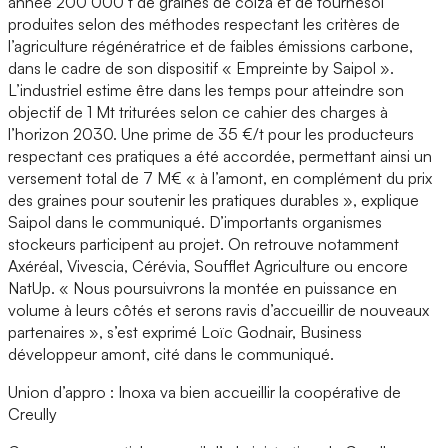
année 200 000 t de graines de colza et de tournesol
produites selon des méthodes respectant les critères de
l’agriculture régénératrice et de faibles émissions carbone,
dans le cadre de son dispositif « Empreinte by Saipol ».
L’industriel estime être dans les temps pour atteindre son
objectif de 1 Mt triturées selon ce cahier des charges à
l’horizon 2030. Une prime de 35 €/t pour les producteurs
respectant ces pratiques a été accordée, permettant ainsi un
versement total de 7 M€ « à l’amont, en complément du prix
des graines pour soutenir les pratiques durables », explique
Saipol dans le communiqué. D’importants organismes
stockeurs participent au projet. On retrouve notamment
Axéréal, Vivescia, Cérévia, Soufflet Agriculture ou encore
NatUp. « Nous poursuivrons la montée en puissance en
volume à leurs côtés et serons ravis d’accueillir de nouveaux
partenaires », s’est exprimé Loïc Godnair, Business
développeur amont, cité dans le communiqué.
Union d’appro : Inoxa va bien accueillir la coopérative de
Creully