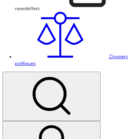
newsletters
Dossiers
politiques