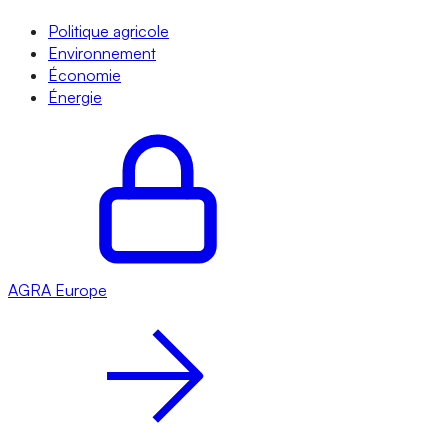
Politique agricole
Environnement
Économie
Énergie
AGRA
Europe