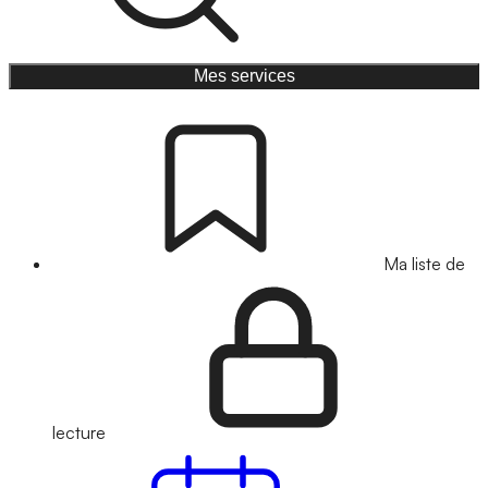
Mes services
Ma liste de
lecture