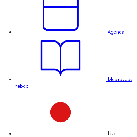
Agenda
Mes revues
hebdo
Live