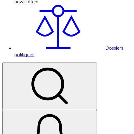
newsletters
Dossiers
politiques