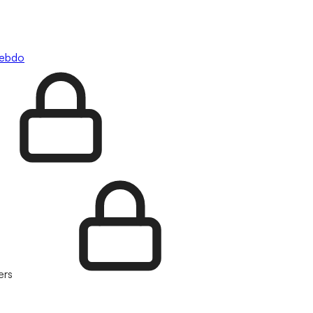
hebdo
ers