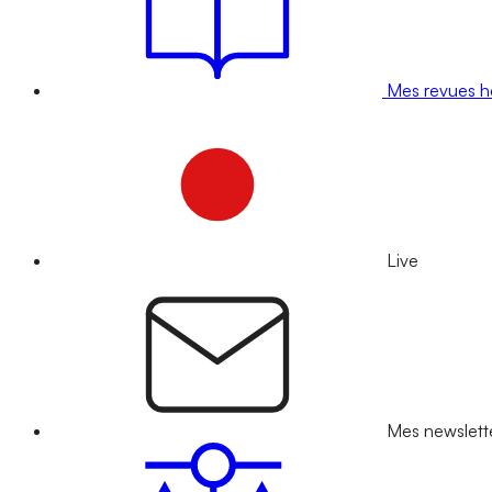
Mes revues 
Live
Mes newslett