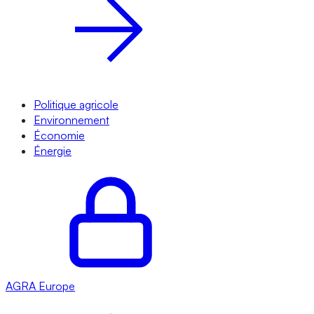
Politique agricole
Environnement
Économie
Énergie
AGRA
Europe