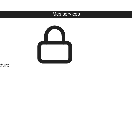
Mes services
cture