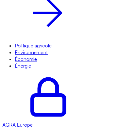
Politique agricole
Environnement
Économie
Énergie
AGRA
Europe