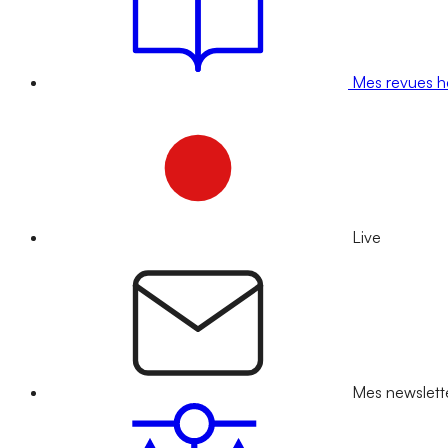
Mes revues 
Live
Mes newslett