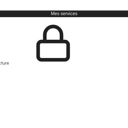
Mes services
cture