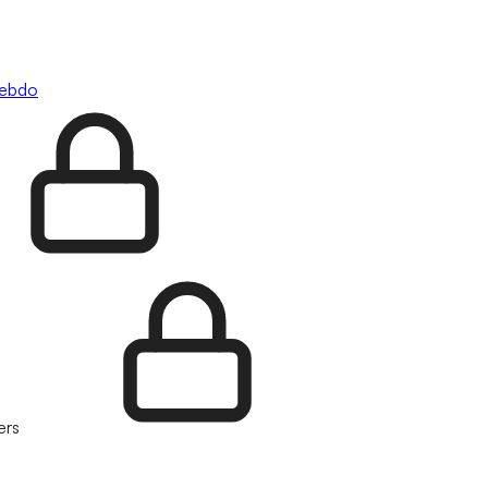
hebdo
ers