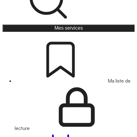
Mes services
Ma liste de
lecture