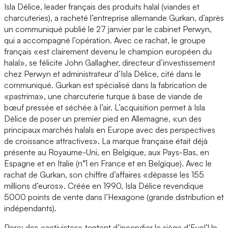
Isla Délice, leader français des produits halal (viandes et
charcuteries), a racheté l’entreprise allemande Gurkan, d’après
un communiqué publié le 27 janvier par le cabinet Perwyn,
qui a accompagné l’opération. Avec ce rachat, le groupe
français «est clairement devenu le champion européen du
halal», se félicite John Gallagher, directeur d’investissement
chez Perwyn et administrateur d’Isla Délice, cité dans le
communiqué. Gurkan est spécialisé dans la fabrication de
«pastrima», une charcuterie turque à base de viande de
bœuf pressée et séchée à l’air. L’acquisition permet à Isla
Délice de poser un premier pied en Allemagne, «un des
principaux marchés halals en Europe avec des perspectives
de croissance attractives». La marque française était déjà
présente au Royaume-Uni, en Belgique, aux Pays-Bas, en
Espagne et en Italie (n°1 en France et en Belgique). Avec le
rachat de Gurkan, son chiffre d’affaires «dépasse les 155
millions d’euros». Créée en 1990, Isla Délice revendique
5000 points de vente dans l’Hexagone (grande distribution et
indépendants).
Porc: des «activistes» tentent d’incendier le siège d’Evel’Up