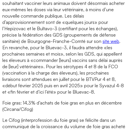
souhaitant vacciner leurs animaux doivent désormais acheter
eux-mêmes les doses via leur vétérinaire, à moins d’une
nouvelle commande publique. Les délais
d’approvisionnement sont de «quelques jours» pour
l’Hepizovac et le Bultavo-3 (certifiant pour les échanges),
précise la fédération des GDS (groupements de défense
sanitaire) de Bourgogne-Franche-Comté sur son
site web
.
En revanche, pour le Bluevac-3, il faudra attendre «les
prochaines semaines et mois», selon les GDS, qui appellent
les éleveurs à «commander [leurs] vaccins sans délai auprès
de [leur] vétérinaire». Pour les sérotypes 4 et 8 de la FCO
(vaccination à la charge des éleveurs), les prochaines
livraisons sont attendues en juillet pour le BTVPur 4 et 8,
«début février 2025 puis en avril 2025» pour le Syvazul 4-8
et «fin février et d’ici l’été» pour le Bluevac-8.
Foie gras: 14,3% d’achats de foie gras en plus en décembre
(Circana/Cifog)
Le Cifog (interprofession du foie gras) se félicite dans un
communiqué de la croissance du volume de foie gras acheté