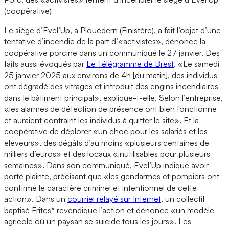
(coopérative)
Le siège d’Evel’Up, à Plouédern (Finistère), a fait l’objet d’une
tentative d’incendie de la part d’«activistes», dénonce la
coopérative porcine dans un communiqué le 27 janvier. Des
faits aussi évoqués par
Le Télégramme de Brest
. «Le samedi
25 janvier 2025 aux environs de 4h [du matin], des individus
ont dégradé des vitrages et introduit des engins incendiaires
dans le bâtiment principal», explique-t-elle. Selon l’entreprise,
«les alarmes de détection de présence ont bien fonctionné
et auraient contraint les individus à quitter le site». Et la
coopérative de déplorer «un choc pour les salariés et les
éleveurs», des dégâts d’au moins «plusieurs centaines de
milliers d’euros» et des locaux «inutilisables pour plusieurs
semaines». Dans son communiqué, Evel’Up indique avoir
porté plainte, précisant que «les gendarmes et pompiers ont
confirmé le caractère criminel et intentionnel de cette
action». Dans un
courriel relayé sur Internet
, un collectif
baptisé Frites* revendique l’action et dénonce «un modèle
agricole où un paysan se suicide tous les jours». Les