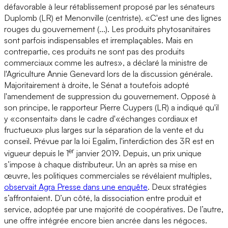
défavorable à leur rétablissement proposé par les sénateurs
Duplomb (LR) et Menonville (centriste). «C'est une des lignes
rouges du gouvernement (...). Les produits phytosanitaires
sont parfois indispensables et irremplaçables. Mais en
contrepartie, ces produits ne sont pas des produits
commerciaux comme les autres», a déclaré la ministre de
l'Agriculture Annie Genevard lors de la discussion générale.
Majoritairement à droite, le Sénat a toutefois adopté
l'amendement de suppression du gouvernement. Opposé à
son principe, le rapporteur Pierre Cuypers (LR) a indiqué qu'il
y «consentait» dans le cadre d'«échanges cordiaux et
fructueux» plus larges sur la séparation de la vente et du
conseil. Prévue par la loi Egalim, l'interdiction des 3R est en
er
vigueur depuis le 1
janvier 2019. Depuis, un prix unique
s’impose à chaque distributeur. Un an après sa mise en
œuvre, les politiques commerciales se révélaient multiples,
observait Agra Presse dans une enquête
. Deux stratégies
s’affrontaient. D’un côté, la dissociation entre produit et
service, adoptée par une majorité de coopératives. De l’autre,
une offre intégrée encore bien ancrée dans les négoces.