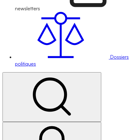
newsletters
Dossiers
politiques