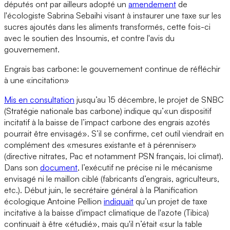
députés ont par ailleurs adopté un
amendement
de
l'écologiste Sabrina Sebaihi visant à instaurer une taxe sur les
sucres ajoutés dans les aliments transformés, cette fois-ci
avec le soutien des Insoumis, et contre l'avis du
gouvernement.
Engrais bas carbone: le gouvernement continue de réfléchir
à une «incitation»
Mis en consultation
jusqu’au 15 décembre, le projet de SNBC
(Stratégie nationale bas carbone) indique qu’«un dispositif
incitatif à la baisse de l’impact carbone des engrais azotés
pourrait être envisagé». S’il se confirme, cet outil viendrait en
complément des «mesures existante et à pérenniser»
(directive nitrates, Pac et notamment PSN français, loi climat).
Dans son
document
, l’exécutif ne précise ni le mécanisme
envisagé ni le maillon ciblé (fabricants d’engrais, agriculteurs,
etc.). Début juin, le secrétaire général à la Planification
écologique Antoine Pellion
indiquait
qu’un projet de taxe
incitative à la baisse d'impact climatique de l'azote (Tibica)
continuait à être «étudié», mais qu'il n’était «sur la table