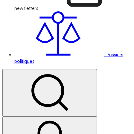
newsletters
Dossiers
politiques