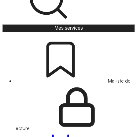
Mes services
Ma liste de
lecture