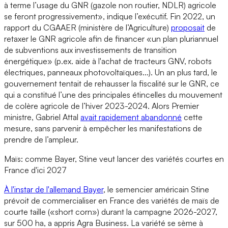
à terme l’usage du GNR (gazole non routier, NDLR) agricole
se feront progressivement», indique l’exécutif. Fin 2022, un
rapport du CGAAER (ministère de l’Agriculture)
proposait
de
retaxer le GNR agricole afin de financer «un plan pluriannuel
de subventions aux investissements de transition
énergétique» (p.ex. aide à l'achat de tracteurs GNV, robots
électriques, panneaux photovoltaïques...). Un an plus tard, le
gouvernement tentait de rehausser la fiscalité sur le GNR, ce
qui a constitué l’une des principales étincelles du mouvement
de colère agricole de l’hiver 2023-2024. Alors Premier
ministre, Gabriel Attal
avait rapidement abandonné
cette
mesure, sans parvenir à empêcher les manifestations de
prendre de l’ampleur.
Maïs: comme Bayer, Stine veut lancer des variétés courtes en
France d'ici 2027
À l'instar de l'allemand Bayer
, le semencier américain Stine
prévoit de commercialiser en France des variétés de maïs de
courte taille («short corn») durant la campagne 2026-2027,
sur 500 ha, a appris Agra Business. La variété se sème à