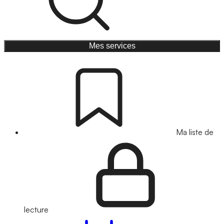
Mes services
Ma liste de
lecture