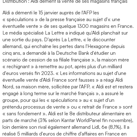
Distribution : Aldi dément la vente de ses magasins français
Aldi a démenti le 15 janvier auprès de l'AFP les
« spéculations » de la presse française au sujet d'« une
éventuelle vente » de ses quelque 1300 magasins en France.
Le média spécialisé La Lettre a indiqué qu'Aldi planchait sur
une sortie du pays. D'après La Lettre, « le discounter
allemand, qui enchaîne les pertes dans l'Hexagone depuis
cinq ans, a demandé à la Deutsche Bank d'étudier un
scénario de cession de sa filiale française », la maison mère
« rechignant » à remettre au pot, après plus d'un milliard
d'euros versés fin 2023. « Les informations au sujet d'une
éventuelle vente d'Aldi France sont fausses » a réagi Aldi
Nord, sa maison mère, sollicitée par l'AFP. « Aldi est et restera
engagé à long terme sur le marché français », a assuré le
groupe, pour qui les « spéculations » au « sujet d'un
prétendu processus de vente » ou « retrait de France » sont
« sans fondement ». Aldi est le 8e distributeur alimentaire en
parts de marché (3% selon Kantar WorldPanel fin novembre),
loin derrière son rival également allemand Lidl, 6e (8,1%). Il a
réalisé 5 milliards d'euros de chiffre d'affaires en France en