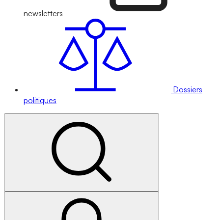
newsletters
Dossiers
politiques