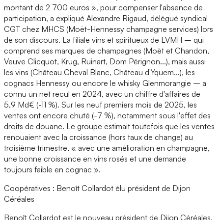
montant de 2 700 euros », pour compenser l'absence de
participation, a expliqué Alexandre Rigaud, délégué syndical
CGT chez MHCS (Moët-Hennessy champagne services) lors
de son discours. La filiale vins et spiritueux de LVMH – qui
comprend ses marques de champagnes (Moët et Chandon,
Veuve Clicquot, Krug, Ruinart, Dom Pérignon...), mais aussi
les vins (Château Cheval Blanc, Château d'Yquem...), les
cognacs Hennessy ou encore le whisky Glenmorangie – a
connu un net recul en 2024, avec un chiffre d'affaires de
5,9 Md€ (-11 %). Sur les neuf premiers mois de 2025, les
ventes ont encore chuté (-7 %), notamment sous l'effet des
droits de douane. Le groupe estimait toutefois que les ventes
renouaient avec la croissance (hors taux de change) au
troisième trimestre, « avec une amélioration en champagne,
une bonne croissance en vins rosés et une demande
toujours faible en cognac ».
Coopératives : Benoît Collardot élu président de Dijon
Céréales
Benoît Collardot est le nouveau président de Dijon Céréales.