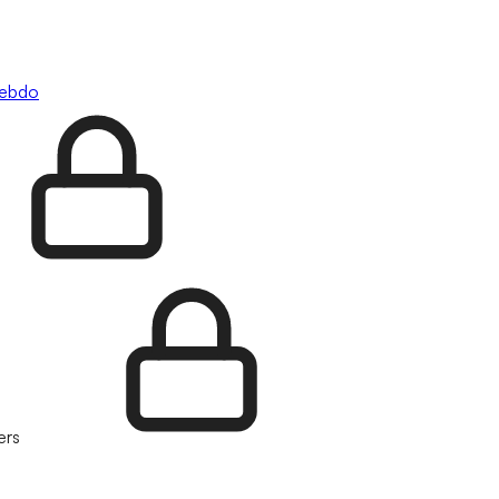
hebdo
ers