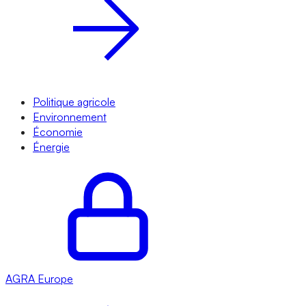
Politique agricole
Environnement
Économie
Énergie
AGRA
Europe