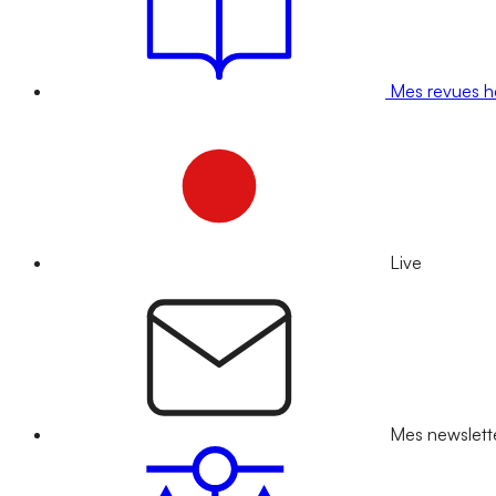
Mes revues 
Live
Mes newslett