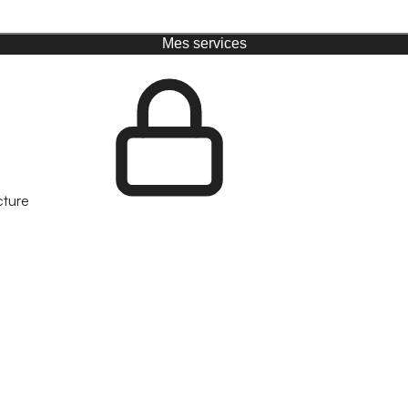
Mes services
cture