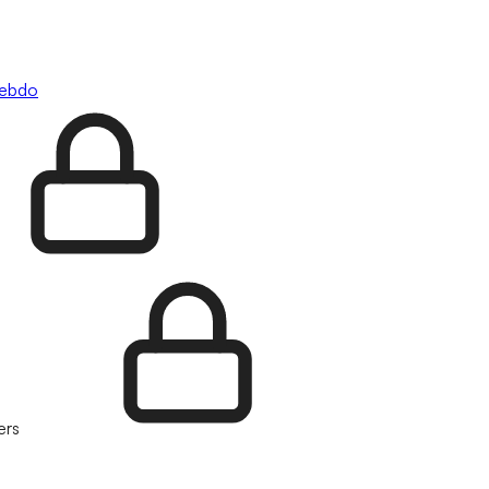
hebdo
ers