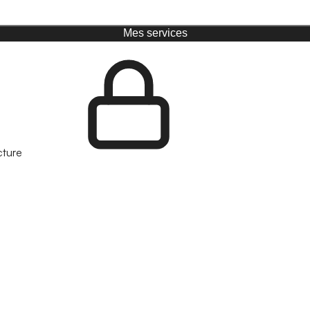
Mes services
cture