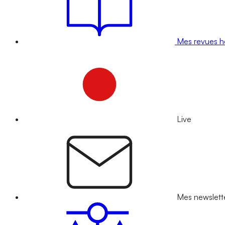
Mes revues 
Live
Mes newslett