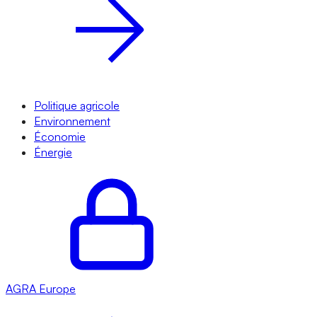
Politique agricole
Environnement
Économie
Énergie
AGRA
Europe