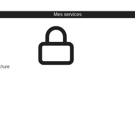
Mes services
cture