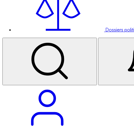
Dossiers poli