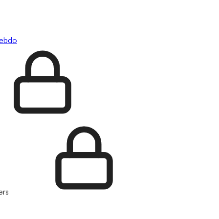
hebdo
ers