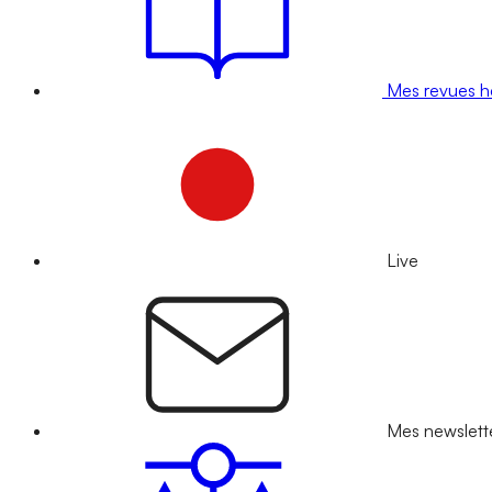
Mes revues 
Live
Mes newslett