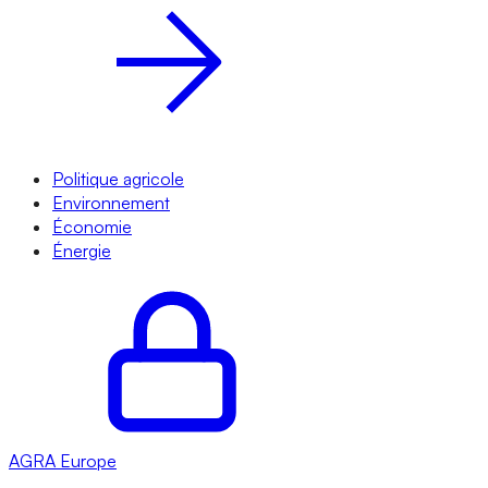
Politique agricole
Environnement
Économie
Énergie
AGRA
Europe