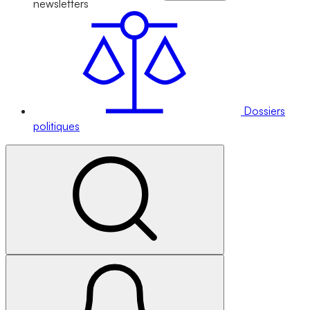
newsletters
Dossiers
politiques