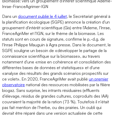
Biomasse: vers un groupement d'intérêt scientifique Ademe-
Inrae-FranceAgrimer-IGN
Dans un
document publié le 4 juillet
, le Secrétariat général à
la planification écologique (SGPE) annonce la création d'un
groupement d'intérêt scientifique (Gis) entre l'Ademe, l'Inrae,
FranceAgriMer et l'IGN, sur le thème de la biomasse. Les
statuts sont en cours de signature, confirme le p.-d.g. de
l'Inrae Philippe Mauguin à Agra presse. Dans le document, le
SGPE souligne un besoin de «développer le partage de la
connaissance scientifique sur la biomasse», au travers
notamment d'une «mise en cohérence et consolidation des
différentes bases de données et statistiques» et d'une
«analyse des résultats des grands scénarios prospectifs sur
ce volet». En 2020, FranceAgriMer avait publié
un premier
observatoire
national des ressources mobilisées par la filière
biogaz. Sans surprise, les intrants résiduaires (effluents
d’élevage, résidus de grandes cultures, coproduits des IAA)
couvraient la majorité de la ration (73 %). Toutefois il n'était
pas fait mention de l’herbe, ou des prairies. Un oubli qui
devrait être réparé dans une version actualisée de cette