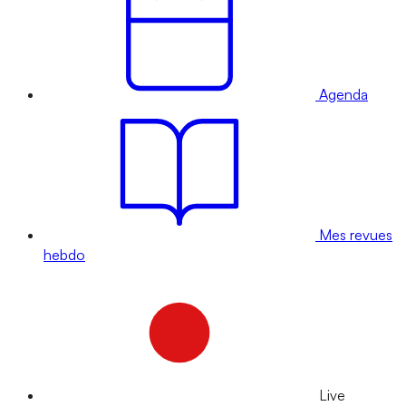
Agenda
Mes revues
hebdo
Live