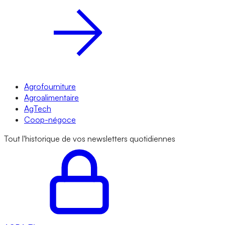
Agrofourniture
Agroalimentaire
AgTech
Coop-négoce
Tout l'historique de vos newsletters quotidiennes