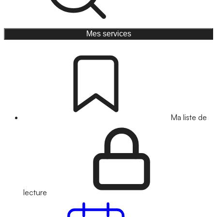
Mes services
Ma liste de
lecture