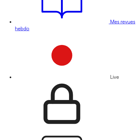
Mes revues
hebdo
Live