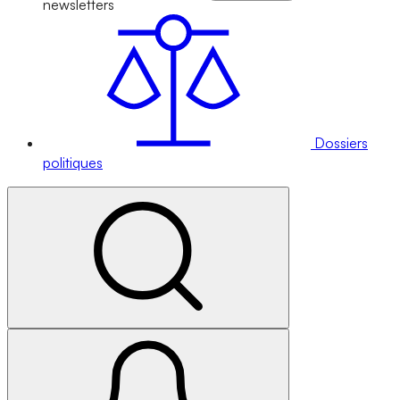
newsletters
Dossiers
politiques