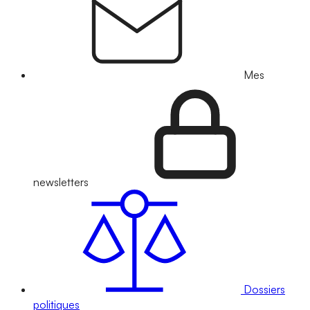
Mes
newsletters
Dossiers
politiques