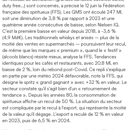
duty free...) sont concernés, a précisé le 12 juin la Fédération
française des spiritueux (FFS). Les GMS ont écoulé 247 Ml,
soit une diminution de 3,8 % par rapport à 2023 et une
quatrième année consécutive de baisse, selon Nielsen IQ.
C'est la première baisse en valeur depuis 2018, à -3,6 %
(4,9 Md€). Les traditionnels whiskys et anisés – plus de la
moitié des ventes en supermarchés – poursuivent leur recul,
de même que les marques « premium », quand le « festif »
(alcools blancs) résiste mieux, analyse la FFS. Tendances
identiques pour les cafés et restaurants, avec 20,8 Ml, en
baisse de 2 %, loin du rebond post-Covid. Ce repli s'explique
en partie par une météo 2024 défavorable, note la FFS, qui
désigne le spritz « grand gagnant » avec +32 % en valeur. Le
secteur constate qu'il s'agit bien d'un « retournement de
tendance ». Depuis les années 80, la consommation de
spiritueux affiche un recul de 50 %. La situation du secteur
est compliquée par le recul à l'export, qui représente la moitié
de la valeur qu'il dégage. L'export a reculé de 12 % en valeur
en 2023, puis de 6,5 % en 2024.