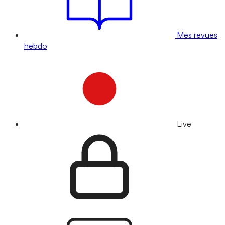
Mes revues
hebdo
Live