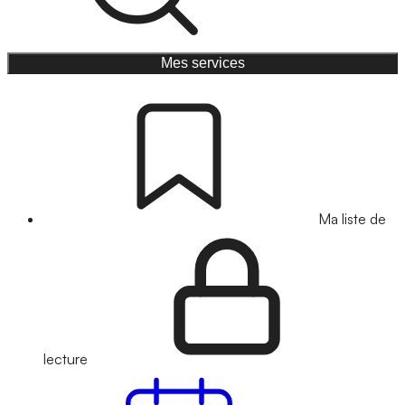
Mes services
Ma liste de
lecture