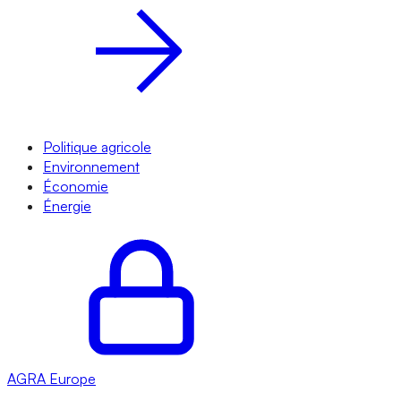
Politique agricole
Environnement
Économie
Énergie
AGRA
Europe