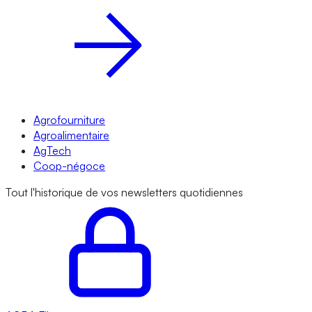
Agrofourniture
Agroalimentaire
AgTech
Coop-négoce
Tout l'historique de vos newsletters quotidiennes