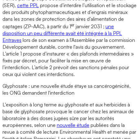
(SER),
cette PPL
propose d’interdire l’utilisation et le stockage
des produits phytopharmaceutiques et d’engrais minéraux
dans les zones de protection des aires d’alimentation de
er
captages (ZP-AAC), à partir du 1
janvier 2031 ;
une
disposition un peu différente avait été intégrée à la PPL
Entraves
lors de son examen à l'Assemblée par la commission
Développement durable, contre l'avis du gouvernement.
L’article 1 propose d’instaurer « des plafonds intermédiaires »
fixés par décret, pour faciliter la mise en œuvre de
l’interdiction. L’article 2 prévoit des sanctions pénales pour
ceux qui violent ces interdictions.
Glyphosate : une nouvelle étude étaye sa cancérogénicité,
les ONG demandent l'interdiction
L'exposition à long terme au glyphosate et aux herbicides à
base de glyphosate provoque le cancer chez les animaux de
laboratoire à des doses jugées sûre par les autorités
européennes, selon une
nouvelle étude
publiées dans la
revue à comité de lecture Environmental Health et menée par
l'institut italien Ramazzini. Les chercheurs ont constaté une