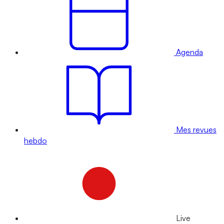
Agenda
Mes revues
hebdo
Live