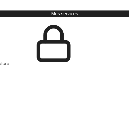
Mes services
cture