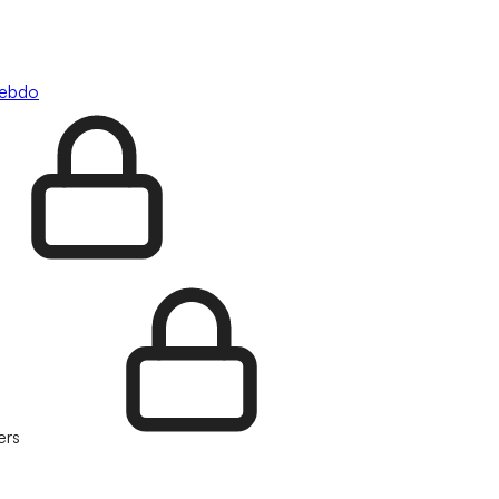
hebdo
ers