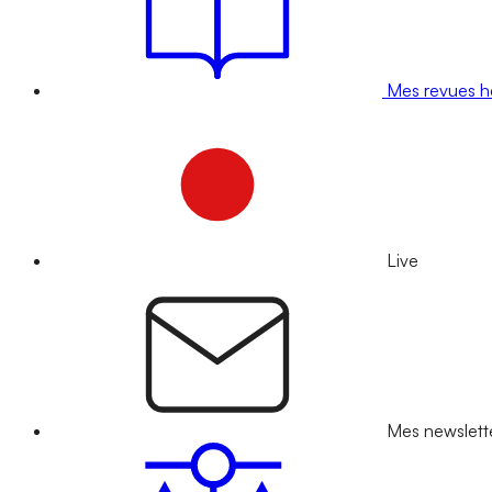
Mes revues 
Live
Mes newslett