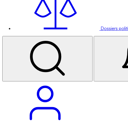
Dossiers poli